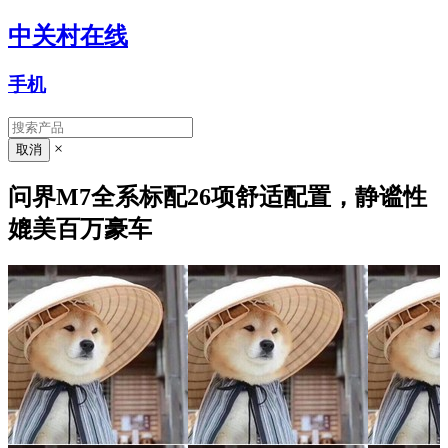
中关村在线
手机
×
问界M7全系标配26项舒适配置，静谧性
媲美百万豪车