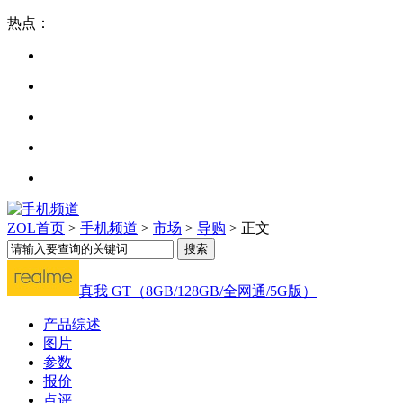
热点：
ZOL首页
>
手机频道
>
市场
>
导购
> 正文
真我 GT（8GB/128GB/全网通/5G版）
产品综述
图片
参数
报价
点评