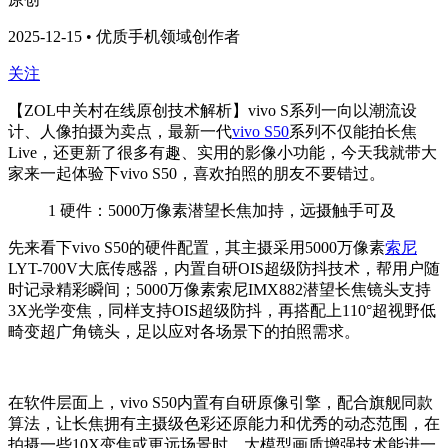
2025-12-15 • 优质手机领域创作者
关注
【ZOL中关村在线原创技术解析】vivo S系列一向以潮流设
计、人像拍摄为卖点，最新一代
vivo S50
系列不仅能拍长焦
Live，还
更新了很多有趣、实用的影像小功能，
今天我就带大
家来一起体验下vivo S50
，喜欢拍照的朋友不要错过。
1
硬件：5000万像素潜望长焦加持，远摄触手可及
先来看下vivo S50的硬件配置，其主摄采用5000万像素
索尼
LYT-700V大底传感器，内置自研OIS超级防抖技术，帮用户随
时记录精彩瞬间；5000万像素索尼IMX882潜望长焦镜头支持
3X光学变焦，同样支持OIS超级防抖，再搭配上110°超视野低
畸变超广角镜头，足以应对各场景下的拍照需求。
在软件层面上，vivo S50内置有自研原像引擎，配合旗舰同款
算法，让长焦拥有主摄级色彩还原能力和优秀的动态范围，在
拍摄一些10X变焦或更远场景时，大模型画质增强技术能进一