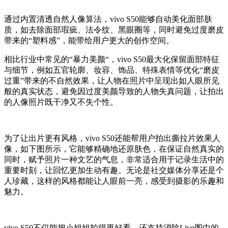
通过内置清透自然人像算法，vivo S50能够自动美化面部肤
质，如去除面部瑕疵、法令纹、黑眼圈等，同时避免过度磨皮
带来的“塑料感”，
能带给用户更大的创作空间。
相比行业中常见的“暴力美颜“，vivo S50最大化保留面部特征
与细节，例如五官轮廓、妆容、饰品、特殊表情等优化“磨皮
过重”带来的不自然效果，让人物在照片中呈现出如人眼所见
般的真实状态，避免因过度美颜导致的人物失真问题，让拍出
的人像照片既干净又不失个性。
为了让出片更有风格，vivo S50还能帮用户拍出撕拉片效果人
像，如下图所示，它
能够精确地还原肤色，在保证自然真实的
同时，赋予照片一种文艺的气息，非常适合用于记录生活中的
重要时刻，让回忆更加生动有趣。无论是社交媒体分享还是个
人珍藏，这样的风格都能让人眼前一亮，感受到摄影的乐趣和
魅力。
vivo S50不仅能把小姐姐拍得更好看，还支持消除Live图中的