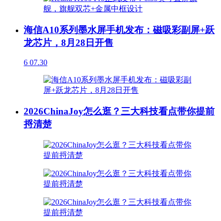
海信A10系列墨水屏手机发布：磁吸彩副屏+跃
龙芯片，8月28日开售
6
07.30
2026ChinaJoy怎么逛？三大科技看点带你提前
捋清楚