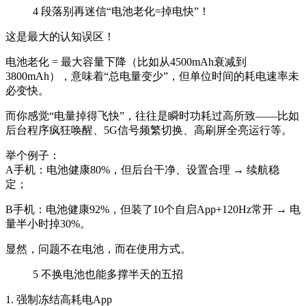
4
段落别再迷信“电池老化=掉电快”！
这是最大的认知误区！
电池老化 = 最大容量下降（比如从4500mAh衰减到
3800mAh），意味着“总电量变少”，但单位时间的耗电速率未
必变快。
而你感觉“电量掉得飞快”，往往是瞬时功耗过高所致——比如
后台程序疯狂唤醒、5G信号频繁切换、高刷屏全亮运行等。
举个例子：
A手机：电池健康80%，但后台干净、设置合理 → 续航稳
定；
B手机：电池健康92%，但装了10个自启App+120Hz常开 → 电
量半小时掉30%。
显然，问题不在电池，而在使用方式。
5
不换电池也能多撑半天的五招
1. 强制冻结高耗电App