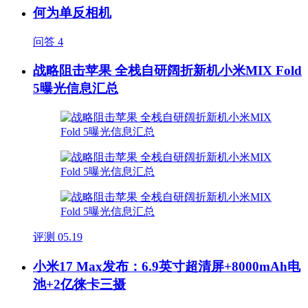
何为单反相机
问答
4
战略阻击苹果 全栈自研阔折新机小米MIX Fold
5曝光信息汇总
评测
05.19
小米17 Max发布：6.9英寸超清屏+8000mAh电
池+2亿徕卡三摄