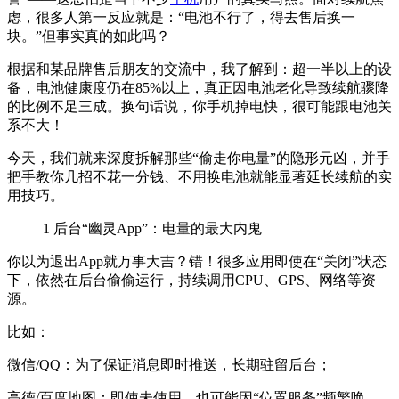
虑，很多人第一反应就是：“电池不行了，得去售后换一
块。”但事实真的如此吗？
根据和某品牌售后朋友的交流中，我了解到：超一半以上的设
备，电池健康度仍在85%以上，真正因电池老化导致续航骤降
的比例不足三成。换句话说，你手机掉电快，很可能跟电池关
系不大！
今天，我们就来深度拆解那些“偷走你电量”的隐形元凶，并手
把手教你几招不花一分钱、不用换电池就能显著延长续航的实
用技巧。
1
后台“幽灵App”：电量的最大内鬼
你以为退出App就万事大吉？错！很多应用即使在“关闭”状态
下，依然在后台偷偷运行，持续调用CPU、GPS、网络等资
源。
比如：
微信/QQ：为了保证消息即时推送，长期驻留后台；
高德/百度地图：即使未使用，也可能因“位置服务”频繁唤