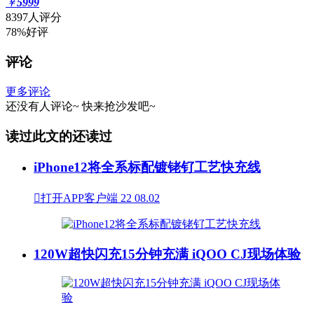
￥
5999
8397人评分
78%好评
评论
更多评论
还没有人评论~
快来
抢沙发
吧~
读过此文的还读过
iPhone12将全系标配镀铑钌工艺快充线

打开APP客户端
22
08.02
120W超快闪充15分钟充满 iQOO CJ现场体验