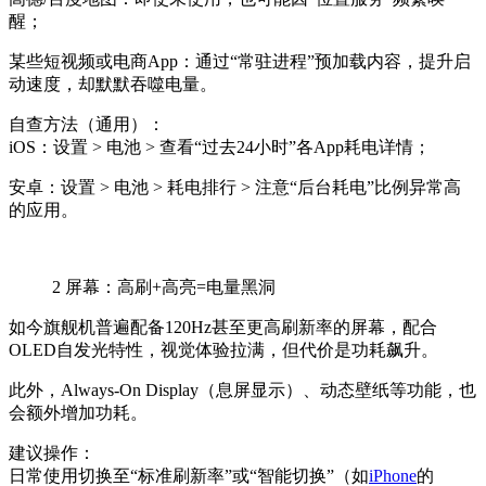
醒；
某些短视频或电商App：通过“常驻进程”预加载内容，提升启
动速度，却默默吞噬电量。
自查方法（通用）：
iOS：设置 > 电池 > 查看“过去24小时”各App耗电详情；
安卓：设置 > 电池 > 耗电排行 > 注意“后台耗电”比例异常高
的应用。
2
屏幕：高刷+高亮=电量黑洞
如今旗舰机普遍配备120Hz甚至更高刷新率的屏幕，配合
OLED自发光特性，视觉体验拉满，但代价是功耗飙升。
此外，Always-On Display（息屏显示）、动态壁纸等功能，也
会额外增加功耗。
建议操作：
日常使用切换至“标准刷新率”或“智能切换”（如
iPhone
的