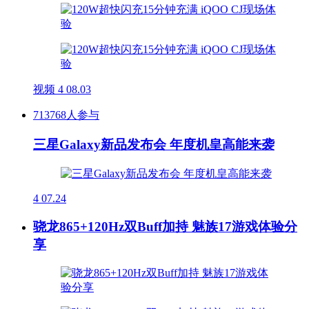
视频
4
08.03
713768人参与
三星Galaxy新品发布会 年度机皇高能来袭
4
07.24
骁龙865+120Hz双Buff加持 魅族17游戏体验分
享