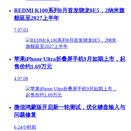
REDMI K100系列8月首发骁龙8E5，2纳米旗
舰延至2027上半年
7
07.03
苹果iPhone Ultra折叠屏手机9月如期上市，起
售价约1.69万元
4
07.08
微信鸿蒙版开启新一轮测试，优化键盘输入与
问题修复
6
24小时前