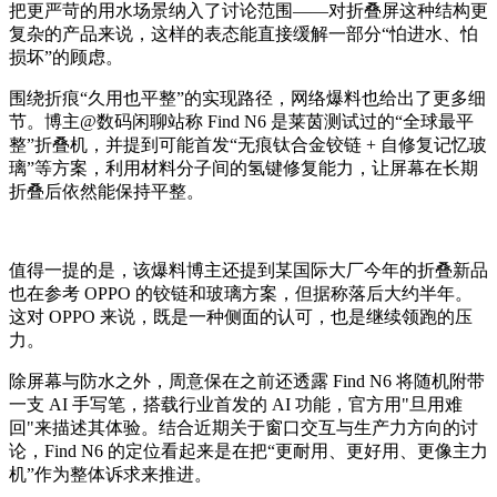
把更严苛的用水场景纳入了讨论范围——对折叠屏这种结构更
复杂的产品来说，这样的表态能直接缓解一部分“怕进水、怕
损坏”的顾虑。
围绕折痕“久用也平整”的实现路径，网络爆料也给出了更多细
节。博主@数码闲聊站称 Find N6 是莱茵测试过的“全球最平
整”折叠机，并提到可能首发“无痕钛合金铰链 + 自修复记忆玻
璃”等方案，利用材料分子间的氢键修复能力，让屏幕在长期
折叠后依然能保持平整。
值得一提的是，该爆料博主还提到某国际大厂今年的折叠新品
也在参考 OPPO 的铰链和玻璃方案，但据称落后大约半年。
这对 OPPO 来说，既是一种侧面的认可，也是继续领跑的压
力。
除屏幕与防水之外，周意保在之前还透露 Find N6 将随机附带
一支 AI 手写笔，搭载行业首发的 AI 功能，官方用"旦用难
回"来描述其体验。结合近期关于窗口交互与生产力方向的讨
论，Find N6 的定位看起来是在把“更耐用、更好用、更像主力
机”作为整体诉求来推进。