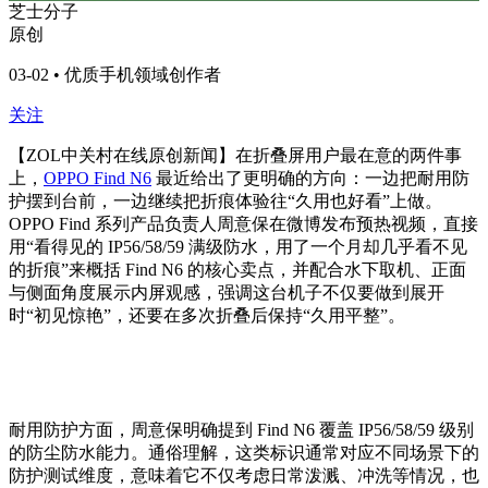
芝士分子
原创
03-02 • 优质手机领域创作者
关注
【ZOL中关村在线原创新闻】在折叠屏用户最在意的两件事
上，
OPPO Find N6
最近给出了更明确的方向：一边把耐用防
护摆到台前，一边继续把折痕体验往“久用也好看”上做。
OPPO Find 系列产品负责人周意保在微博发布预热视频，直接
用“看得见的 IP56/58/59 满级防水，用了一个月却几乎看不见
的折痕”来概括 Find N6 的核心卖点，并配合水下取机、正面
与侧面角度展示内屏观感，强调这台机子不仅要做到展开
时“初见惊艳”，还要在多次折叠后保持“久用平整”。
耐用防护方面，周意保明确提到 Find N6 覆盖 IP56/58/59 级别
的防尘防水能力。通俗理解，这类标识通常对应不同场景下的
防护测试维度，意味着它不仅考虑日常泼溅、冲洗等情况，也