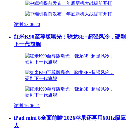
评测
53
06.20
红米K90至尊版曝光：骁龙8E+超强风冷，硬刚
下一代旗舰
评测
16
06.21
iPad mini 8全面前瞻 2026苹果还再用60Hz膈应
人