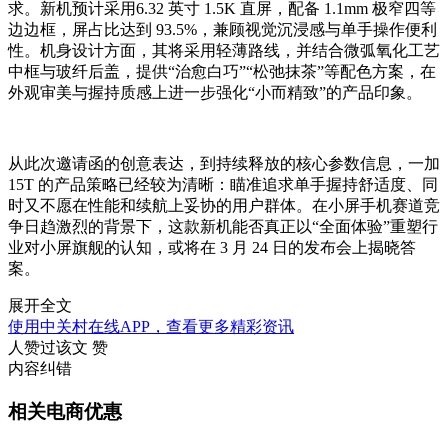
求。新机预计采用6.32 英寸 1.5K 直屏，配备 1.1mm 极窄四等
边边框，屏占比达到 93.5%，兼顾视觉沉浸感与单手操作便利
性。机身设计方面，其将采用轻薄路线，并结合微弧氧化工艺
中框与玻纤后盖，提供“治愈白巧”“松弛抹茶”等配色方案，在
外观审美与握持质感上进一步强化“小而精致”的产品印象。
从此次邀请函的创意表达，到持续释放的核心参数信息，一加
15T 的产品策略已经较为清晰：瞄准追求单手握持舒适度、同
时又不愿在性能和续航上妥协的用户群体。在小屏手机赛道竞
争日趋激烈的背景下，这款新机能否真正以“全面体验”重塑行
业对小屏旗舰的认知，或将在 3 月 24 日的发布会上揭晓答
案。
展开全文
使用中关村在线APP，查看更多精彩资讯
人赞过该文
赞
内容纠错
相关电商优惠