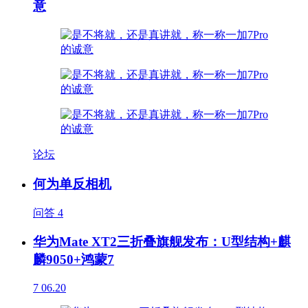
意
论坛
何为单反相机
问答
4
华为Mate XT2三折叠旗舰发布：U型结构+麒
麟9050+鸿蒙7
7
06.20