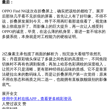
最后：
OPPO Find N6这次在折叠屏上，确实把该给的都给了。展开
后那块几乎看不见折痕的屏幕，首先让人有了好印象。不得不
说，折叠屏发展到今天，终于不用再盯着那道痕看了，视觉体
验上彻底放开了。而影像上的巨大提升，再一次让人感受到
OPPO的诚意，毕竟，在这么薄的机身里，塞进一套不缩水的
多摄系统，本身就是对工程能力的硬核证明。
2亿像素主承包揽了画面的解析力，拍完放大看细节依然扎
实；丹霞原彩镜头保证了多摄之间色彩的高度统一，不同焦段
切换时不再有色调割裂感；再加上哈苏色彩调校的深度植入，
让照片不只是清晰，更有那种经得起品味的质感。它不是靠算
法硬拉出来的数码味儿，而是让折叠屏用户第一次觉得：原来
不用在形态和画质之间二选一，也能拥有直板旗舰级别的影像
底气。
展开全文
使用中关村在线APP，查看更多精彩资讯
人赞过该文
赞
内容纠错