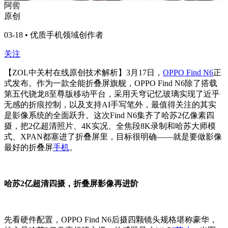
阿喾
原创
03-18 • 优质手机领域创作者
关注
【ZOL中关村在线原创技术解析】3月17日，
OPPO Find N6
正
式发布。作为一款全能折叠屏旗舰，OPPO Find N6除了搭载
第五代骁龙8至尊版移动平台，采用天穹记忆玻璃实现了近乎
无感的折痕控制，以及支持AI手写笔外，最值得关注的其实
是影像系统的全面跃升。这次Find N6集齐了哈苏2亿像素四
摄，把2亿超清照片、4K实况、全焦段8K录制和哈苏大师模
式、XPAN都塞进了折叠屏里，目标很明确——就是要做影像
最好的折叠屏
手机
。
哈苏2亿超清四摄，折叠屏影像再进阶
先看硬件配置，OPPO Find N6后摄四颗镜头规格堪称豪华，