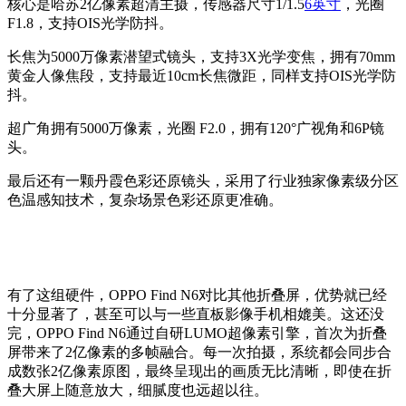
核心是哈苏2亿像素超清主摄，传感器尺寸1/1.5
6英寸
，光圈
F1.8，支持OIS光学防抖。
长焦为5000万像素潜望式镜头，支持3X光学变焦，拥有70mm
黄金人像焦段，支持最近10cm长焦微距，同样支持OIS光学防
抖。
超广角拥有5000万像素，光圈 F2.0，拥有120°广视角和6P镜
头。
最后还有一颗丹霞色彩还原镜头，采用了行业独家像素级分区
色温感知技术，复杂场景色彩还原更准确。
有了这组硬件，OPPO Find N6对比其他折叠屏，优势就已经
十分显著了，甚至可以与一些直板影像手机相媲美。这还没
完，OPPO Find N6通过自研LUMO超像素引擎，首次为折叠
屏带来了2亿像素的多帧融合。每一次拍摄，系统都会同步合
成数张2亿像素原图，最终呈现出的画质无比清晰，即使在折
叠大屏上随意放大，细腻度也远超以往。