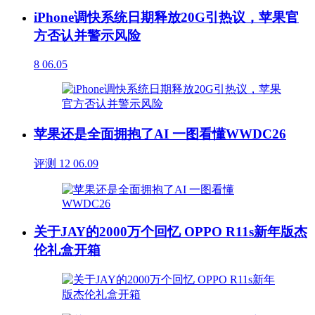
iPhone调快系统日期释放20G引热议，苹果官
方否认并警示风险
8
06.05
苹果还是全面拥抱了AI 一图看懂WWDC26
评测
12
06.09
关于JAY的2000万个回忆 OPPO R11s新年版杰
伦礼盒开箱