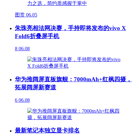
图赏
06.05
朱珠亮相法网决赛，手持即将发布的vivo X
Fold6折叠屏手机
8
06.08
华为推阔屏直板旗舰：7000mAh+红枫四摄，
拓展阔屏新赛道
6
06.08
最新笔记本独立显卡排名