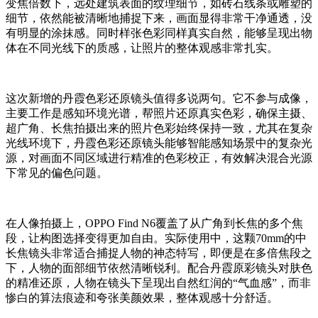
变焦倍数下，远处建筑表面的纹理细节，如砖石线条或雕塑的
细节，依然能被清晰地捕捉下来，画面显得非常干净通透，没
有明显的涂抹感。同时样张色彩同样真实自然，能够呈现出物
体在不同光线下的质感，让照片的整体观感非常扎实。
这次新增的丹霞色彩还原镜头值得多说两句。它不参与成像，
主要工作是感知环境光谱，帮照片还原真实色彩，确保主摄、
超广角、长焦拍摄出来的照片色彩始终保持一致，尤其在复杂
光线环境下，丹霞色彩还原镜头能够智能感知场景中的复杂光
源，对画面不同区域进行精准的色彩校正，有效解决混合光源
下常见的偏色问题。
在人像拍摄上，OPPO Find N6覆盖了从广角到长焦的多个焦
段，让构图选择变得更加自由。实际使用中，这颗70mm的中
长焦镜头非常适合捕捉人物的神态特写，即便是在多倍焦段之
下，人物的面部细节依然清晰锐利
。
配合丹霞原彩镜头对肤色
的精准还原，人物在镜头下呈现出自然红润的“气血感”，而非
惨白的算法痕迹和夸张美颜效果，整体观感十分舒适。