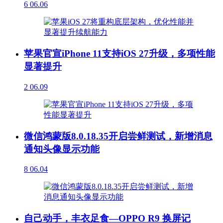
6
06.06
苹果官宣iPhone 11支持iOS 27升级，多项性能
显著提升
2
06.09
微信鸿蒙版8.0.18.35开启尝鲜测试，新增消息
通知头像显示功能
8
06.04
自己动手，丰衣足食—OPPO R9 换屏记