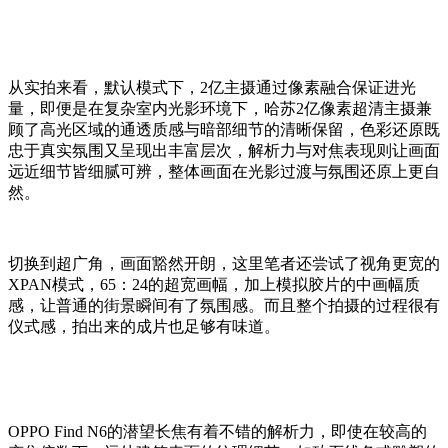
从实拍来看，默认模式下，2亿主摄通过像素融合保证进光
量，即便是在复杂室内光影环境下，哈苏2亿像素超清主摄兼
顾了高光区域的通透质感与暗部细节的清晰保留，色彩还原既
忠于真实氛围又呈现出丰富层次，解析力与对焦表现则让画面
远近细节皆细腻可辨，整体画面在光影过渡与氛围还原上更自
然。
切换到超广角，画面豁然开朗，这里笔者还尝试了视角更宽的
XPAN模式，
65：24的超宽画幅，加上模拟胶片的中画幅质
感，让普通的街景瞬间有了
氛围
感。
而且
整个
拍摄的
过程很有
仪式感，拍出来的成片也足够有味道。
OPPO Find N6的潜望长焦有着不错的解析力，
即使
在较高的