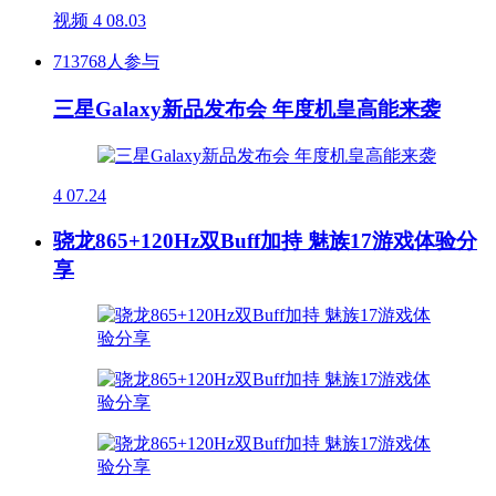
视频
4
08.03
713768人参与
三星Galaxy新品发布会 年度机皇高能来袭
4
07.24
骁龙865+120Hz双Buff加持 魅族17游戏体验分
享