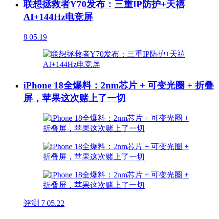
联想拯救者Y70发布：三重IP防护+天禧
AI+144Hz电竞屏
8
05.19
iPhone 18全爆料：2nm芯片 + 可变光圈 + 折叠
屏，苹果这次赌上了一切
评测
7
05.22