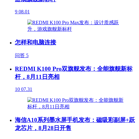
9
08.01
怎样和电脑连接
问答
5
REDMI K100 Pro双旗舰发布：全能旗舰新标
杆，8月11日亮相
10
07.31
海信A10系列墨水屏手机发布：磁吸彩副屏+跃
龙芯片，8月28日开售