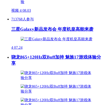
视频
4
08.03
713768人参与
三星Galaxy新品发布会 年度机皇高能来袭
4
07.24
骁龙865+120Hz双Buff加持 魅族17游戏体验分
享