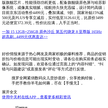
版旗舰芯片，性能强劲功耗更低，配备旗舰级原色屏与哈苏影
像系统，成像真实细腻，续航持久快充迅猛，设计简约高级；
目前京东活动售价4499元，叠加满减、9折、国家补贴15%减
500元及PLUS专享立减后，实付低至3126.61元，比原价3499
元还便宜372.39元，性价比拉满，入手正当时。
一加 15 12GB+256GB 原色沙丘 第五代骁龙 8 至尊版 165Hz
超高刷...
4499元
优惠直达>>
好价情报来源于热心网友及商家积极的爆料推荐，商品的促销
折扣与价格信息可能出现实时变动，请各位在购买前务必核实
确认。如发现问题，欢迎各位通过页面上的“内容纠错”、“纠
错与问题建议”或直接发表“评论”等方式进行反馈。
搜罗全网紧俏数码尖儿货抄底价，分享抢购经验，
手把手教你羊毛如何薅，尽在【手慢无】。
展开全文
使用中关村在线APP，查看更多精彩资讯