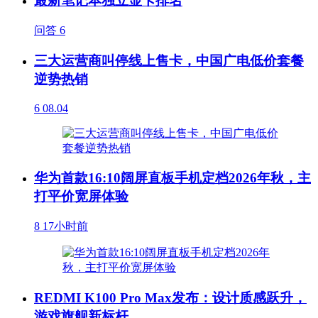
最新笔记本独立显卡排名
问答
6
三大运营商叫停线上售卡，中国广电低价套餐
逆势热销
6
08.04
华为首款16:10阔屏直板手机定档2026年秋，主
打平价宽屏体验
8
17小时前
REDMI K100 Pro Max发布：设计质感跃升，
游戏旗舰新标杆