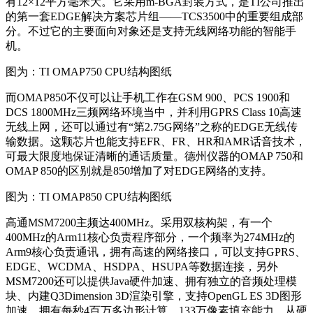
有12×12平方毫米大。它采用m-BGA封装方式，是TI公司推出
的第一套EDGE解决方案芯片组——TCS3500中的重要组成部
分。不过它的主要面向对象还是支持无线网络功能的智能手
机。
图为：TI OMAP750 CPU结构图纸
而OMAP850不仅可以让手机工作在GSM 900、PCS 1900和
DCS 1800MHz三频网络环境当中，并利用GPRS Class 10高速
无线上网，还可以通过有“第2.75G网络”之称的EDGE无线传
输数据。这颗芯片也能支持EFR、FR、HR和AMR话音技术，
可最大限度地保证清晰的通话质量。德州仪器的OMAP 750和
OMAP 850的区别就是850增加了对EDGE网络的支持。
图为：TI OMAP850 CPU结构图纸
高通MSM7200主频达400MHz。采用双核构架，有一个
400MHz的Arm11核心负责程序部分，一个频率为274MHz的
Arm9核心负责通讯，拥有高速的网络接口，可以支持GPRS、
EDGE、WCDMA、HSDPA、HSUPA等数据连接，另外
MSM7200还可以提供Java硬件加速、拥有独立的音频处理模
块、内建Q3Dimension 3D渲染引擎，支持OpenGL ES 3D图形
加速，拥有每秒4百万多边形计算、133万像素填充能力。从硬