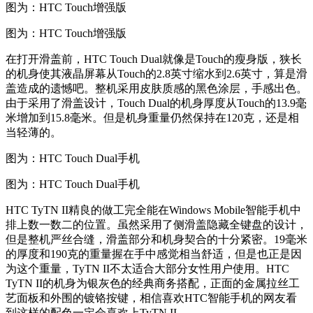
图为：HTC Touch增强版
图为：HTC Touch增强版
在打开滑盖前，HTC Touch Dual就像是Touch的瘦身版，狭长
的机身使其液晶屏幕从Touch的2.8英寸缩水到2.6英寸，算是滑
盖造成的遗憾吧。整机采用皮肤质感的黑色涂层，手感出色。
由于采用了滑盖设计，Touch Dual的机身厚度从Touch的13.9毫
米增加到15.8毫米。但是机身重量仍然保持在120克，还是相
当轻薄的。
图为：HTC Touch Dual手机
图为：HTC Touch Dual手机
HTC TyTN II精良的做工完全能在Windows Mobile智能手机中
排上数一数二的位置。虽然采用了侧滑盖隐藏全键盘的设计，
但是整机严丝合缝，滑盖部分和机身契合的十分紧密。19毫米
的厚度和190克的重量握在手中感觉相当舒适，但是也正是因
为这个重量，TyTN II不太适合大部分女性用户使用。HTC
TyTN II的机身为银灰色的经典商务搭配，正面的金属拉丝工
艺面板和外围的镀铬按键，相信喜欢HTC智能手机的网友看
到这样的配色一定会喜欢上TyTN II。