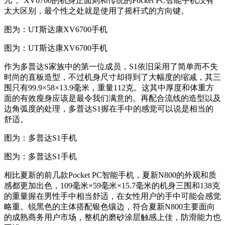
儿”。XV6700的机身正面则和传统的Pocket PC智能手机没有
太大区别，最个性之处就是使用了摇杆式的方向键。
图为：UT斯达康XV6700手机
图为：UT斯达康XV6700手机
作为多普达S家族中的第一位成员，S1依旧采用了简单而不失
时尚的直板造型，不过机身尺寸却得到了大幅度的缩减，其三
围只有99.9×58×13.9毫米，重量112克。这其中厚度和体重方
面的有效瘦身应该是最令我们满意的。再配合流线的造型以及
边角弧度的处理，多普达S1握在手中的感觉可以说是相当的
舒适。
图为：多普达S1手机
图为：多普达S1手机
相比夏新的前几款Pocket PC智能手机，夏新N800的外观和质
感都更加出色，109毫米×59毫米×15.7毫米的机身三围和138克
的重量握在男性手中相当舒适，在女性用户的手中可能会感觉
略重。锐黑色的主体搭配银色镶边，符合夏新N800主要面向
的成熟商务用户市场，整机的磨砂涂层触感上佳，防滑能力也