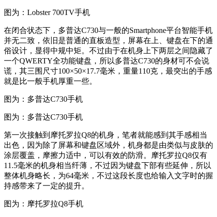
图为：Lobster 700TV手机
在闭合状态下，多普达C730与一般的Smartphone平台智能手机
并无二致，依旧是普通的直板造型，屏幕在上、键盘在下的通
俗设计，显得中规中矩。不过由于在机身上下两层之间隐藏了
一个QWERTY全功能键盘，所以多普达C730的身材可不会说
谎，其三围尺寸100×50×17.7毫米，重量110克，最突出的手感
就是比一般手机厚重一些。
图为：多普达C730手机
图为：多普达C730手机
第一次接触到摩托罗拉Q8的机身，笔者就能感到其手感相当
出色，因为除了屏幕和键盘区域外，机身都是由类似与皮肤的
涂层覆盖，摩擦力适中，可以有效的防滑。摩托罗拉Q8仅有
11.5毫米的机身相当纤薄，不过因为键盘下部有些延伸，所以
整体机身略长，为64毫米，不过这段长度也给输入文字时的握
持感带来了一定的提升。
图为：摩托罗拉Q8手机