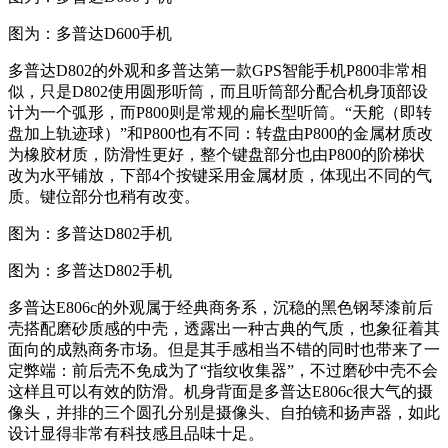
图为：多普达D600手机
多普达D802的外观和多普达第一款GPS智能手机P800非常相
似，只是D802使用圆形听筒，而且听筒部分配合机身顶部设
计为一个弧形，而P800则是常规的扁长型听筒。“天舵（即转
盘加上轨迹球）”和P800也有不同：转盘由P800的金属材质改
为橡胶材质，防滑性更好，整个键盘部分也由P800的阶梯状
改为水平铺放，下部4个按键采用金属材质，体现出不同的气
质。键位部分也稍有改变。
图为：多普达D802手机
图为：多普达D802手机
多普达E806c的外观属于经典商务系，沉稳的黑色钢琴漆前后
壳搭配磨砂质感的中壳，透露出一种古典的气质，也象征着其
面向的成熟商务市场。但是其手感相当不错的同时也带来了一
定弊端：前后壳不免成为了“指纹收集器”，不过磨砂中壳不会
这样且可以有效的防滑。机身背面是多普达E806c很大气的摄
像头，并排的三个圆孔分别是摄像头、自拍镜和扬声器，如此
设计显得非常有科技感且品味十足。