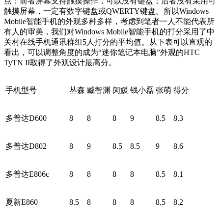
点：前者屏幕支持触摸操作，可以没有键盘；后者没有采用可
触摸屏幕，一定有数字键盘或QWERTY键盘。所以Windows
Mobile智能手机的外观多种多样，考虑到笔者一人不能代表所
有人的审美，我们对Windows Mobile智能手机的打分采用了中
关村在线手机通讯群组5人打分的平均值。从下表可以直观的
看出，可以调整角度的成为“迷你笔记本电脑”外观的HTC
TyTN II取得了外观设计最高分。
手机型号
丛森
臧智渊
闵媛
钱小磊
张萌
得分
多普达D600
8
8
8
9
8.5
8.3
多普达D802
8
9
8.5
8.5
9
8.6
多普达E806c
8
8
8
8
8.5
8.1
夏新E860
8.5
8
8
8
8.5
8.2