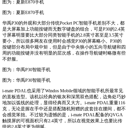
图为：夏新E870手机
图为：夏新E870手机
华禹P30的外观和大部分传统Pocket PC智能手机差别不大，都
是大屏幕加上功能按键而无数字键盘的组合，可是P30的2.4英
寸屏幕明显要比大部分同类智能手机的2.8英寸甚至是3.5英寸
要小，所以很多网友在使用时会感觉P30的屏幕略小。P30的
按键部分布局中规中矩，但是由于中央狭小的五向导航键和四
周的功能按键并没有明显的层次感，在操作导航键时略微有些
不舒服。
图为：华禹P30智能手机
图为：华禹P30智能手机
i-mate PDAL也采用了Windos Mobile领域的智能手机所最常见
的直板造型。该机以经典的银灰和深黑双色搭配，边角处巧妙
地加以弧线的处理，显得经典而又大方。i-mate PDAL重量116
克，无论是握在手中还是搭配随机附赠的皮套挂在腰间，都不
会感觉笨拙。不过较为遗憾的是，i-mate PDAL配备的QVGA
触摸屏的可视面积只有2.4英寸，所以在视觉效果上也要比传
统的2.8英寸更为细腻。