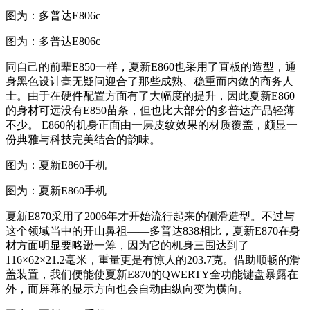
图为：多普达E806c
图为：多普达E806c
同自己的前辈E850一样，夏新E860也采用了直板的造型，通
身黑色设计毫无疑问迎合了那些成熟、稳重而内敛的商务人
士。由于在硬件配置方面有了大幅度的提升，因此夏新E860
的身材可远没有E850苗条，但也比大部分的多普达产品轻薄
不少。 E860的机身正面由一层皮纹效果的材质覆盖，颇显一
份典雅与科技完美结合的韵味。
图为：夏新E860手机
图为：夏新E860手机
夏新E870采用了2006年才开始流行起来的侧滑造型。不过与
这个领域当中的开山鼻祖——多普达838相比，夏新E870在身
材方面明显要略逊一筹，因为它的机身三围达到了
116×62×21.2毫米，重量更是有惊人的203.7克。借助顺畅的滑
盖装置，我们便能使夏新E870的QWERTY全功能键盘暴露在
外，而屏幕的显示方向也会自动由纵向变为横向。