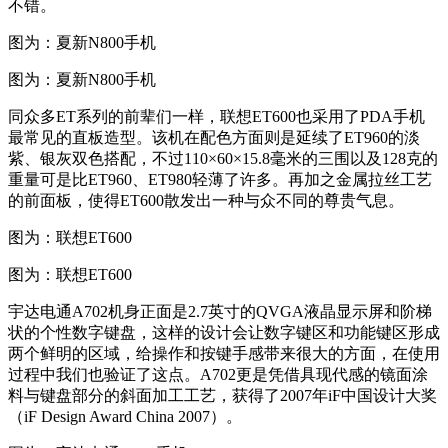
不错。
图为：夏新N800手机
图为：夏新N800手机
同众多ET系列的前辈们一样，联想ET600也采用了PDA手机
最常见的直板造型。该机在配色方面则是延续了ET960的淡
紫、银灰双色搭配，不过110×60×15.8毫米的三围以及128克的
重量可是比ET960、ET980轻薄了许多。再加之金属拉丝工艺
的前面板，使得ET600散发出一种与众不同的尊贵气息。
图为：联想ET600
图为：联想ET600
宇达电通A702机身正面是2.7英寸的QVGA液晶显示屏和阶梯
状的个性数字键盘，这样的设计会让数字键区和功能键区形成
两个鲜明的区域，给操作和按键手感带来很大的方面，在使用
过程中我们也验证了这点。A702更是凭借具现代感的镜面涂
料与键盘部分的斜面加工工艺，获得了2007年iF中国设计大奖
（iF Design Award China 2007）。