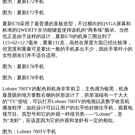
图为：夏新E72手机
图为：夏新E72手机
夏新E78采用了最普通的直板造型，不过横向的QVGA屏幕和
标准的QWERTY全功能键盘使得该机的“商务味”极浓。当然
也正是由于这样的设计，夏新E78的机身三围达到了
115×62×12.7毫米，重量131克，虽然在厚度方面已经比较薄，
但宽度和重量可是要比一般的手机多出不少，因此手掌纤小的
女性朋友们并不适合适用。
图为：夏新E78手机
图为：夏新E78手机
Lobster 700TV的配色和机身非常前卫，主色调为银黑，机身
最显眼的地方要数右侧的拱形设计了，拱形顶端有一个大大
的“TV”按钮，可以打开Lobster 700TV的电视以及数字收音机
播放程序，如此设计可以让用户的右手恰好握住手机，观看电
视节目。其型号和它的外观一样很另类——“Lobster”，意
为“龙虾”，应该是因为它的外观和龙虾有一定的相似。
图为：Lobster 700TV手机