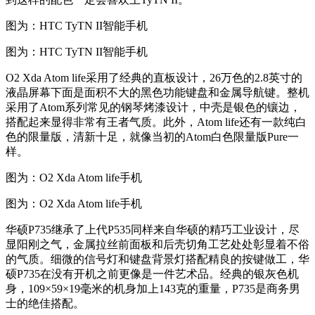
图为：HTC TyTN II智能手机
图为：HTC TyTN II智能手机
O2 Xda Atom life采用了经典的直板设计，26万色的2.8英寸的
液晶屏幕下面是面积不大的黑色功能键盘和金属导航键。整机
采用了Atom系列常见的钢琴烤漆设计，中壳是银色的镶边，
搭配起来显得非常有王者气质。此外，Atom life还有一款纯白
色的限量版，清新十足，就像当初的Atom白色限量版Pure一
样。
图为：O2 Xda Atom life手机
图为：O2 Xda Atom life手机
华硕P735继承了上代P535同样来自华硕的精巧工业设计，尽
显阳刚之气，金属拉丝前面板和后壳切角工艺处处彰显着不俗
的气质。细微的信号灯和键盘背景灯搭配精良的按键做工，华
硕P735在没有开机之前更像是一件艺术品。经典的银灰色机
身，109×59×19毫米的机身加上143克的重量，P735是商务男
士的绝佳搭配。