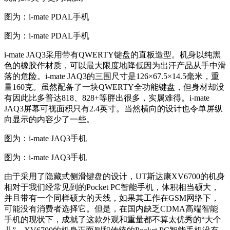
图为：i-mate PDAL手机
图为：i-mate PDAL手机
i-mate JAQ3采用带有QWERTY键盘的直板造型。机身以纯黑
色的橡胶作材质，可以最大限度地降低因为出汗产品从手中滑
落的危险。i-mate JAQ3的三围尺寸是126×67.5×14.5毫米，重
量160克。虽然配备了一块QWERTY全功能键盘，但身材却没
有因此比多普达818、828+等胖出很多，实属难得。i-mate
JAQ3屏幕可视面积只有2.4英寸。当然横向的设计也令单屏纵
向显示的内容少了一些。
图为：i-mate JAQ3手机
图为：i-mate JAQ3手机
由于采用了隐藏式侧滑键盘的设计，UT斯达康XV6700的机身
相对于我们经常见到的Pocket PC智能手机，体积相当硕大，
并且带有一个同样硕大的天线，如果其工作在GSM网络下，
可能没有消费者选择它。但是，在国内缺乏CDMA高端智能
手机的现状下，成就了这款外观和重量都不算太优秀的“大个