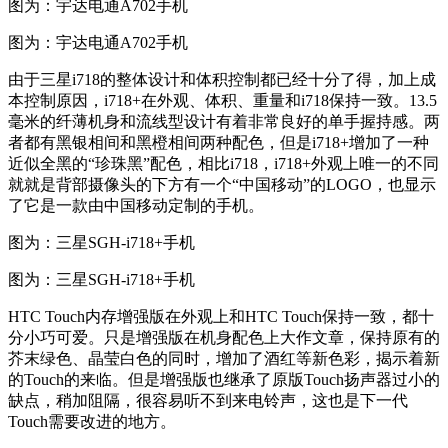
图为：宇达电通A702手机
图为：宇达电通A702手机
由于三星i718的整体设计和体积控制都已经十分了得，加上成
本控制原因，i718+在外观、体积、重量和i718保持一致。13.5
毫米的纤薄机身和流线型设计有着非常良好的单手握持感。两
者都有黑银相间和黑橙相间两种配色，但是i718+增加了一种
近似全黑的“珍珠黑”配色，相比i718，i718+外观上唯一的不同
就就是背部摄像头的下方有一个“中国移动”的LOGO，也显示
了它是一款由中国移动定制的手机。
图为：三星SGH-i718+手机
图为：三星SGH-i718+手机
HTC Touch内存增强版在外观上和HTC Touch保持一致，都十
分小巧可爱。只是增强版在机身配色上大作文章，保持原有的
芥末绿色、晶莹白色的同时，增加了酒红等新色彩，揭示着新
的Touch的来临。但是增强版也继承了原版Touch扬声器过小的
缺点，稍加阻隔，很容易听不到来电铃声，这也是下一代
Touch需要改进的地方。