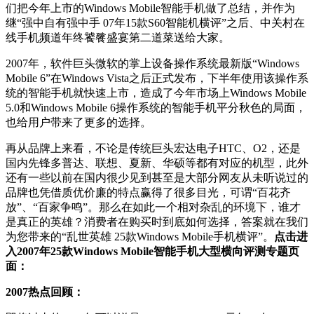
们把今年上市的Windows Mobile智能手机做了总结，并作为
继“强中自有强中手 07年15款S60智能机横评”之后、中关村在
线手机频道年终饕餮盛宴第二道菜送给大家。
2007年，软件巨头微软的掌上设备操作系统最新版“Windows
Mobile 6”在Windows Vista之后正式发布，下半年使用该操作系
统的智能手机就快速上市，造成了今年市场上Windows Mobile
5.0和Windows Mobile 6操作系统的智能手机平分秋色的局面，
也给用户带来了更多的选择。
再从品牌上来看，不论是传统巨头宏达电子HTC、O2，还是
国内先锋多普达、联想、夏新、华硕等都有对应的机型，此外
还有一些以前在国内很少见到甚至是大部分网友从未听说过的
品牌也凭借质优价廉的特点赢得了很多目光，可谓“百花齐
放”、“百家争鸣”。那么在如此一个相对杂乱的环境下，谁才
是真正的英雄？消费者在购买时到底如何选择，答案就在我们
为您带来的“乱世英雄 25款Windows Mobile手机横评”。
点击进
入2007年25款Windows Mobile智能手机大型横向评测专题页
面：
2007热点回顾：