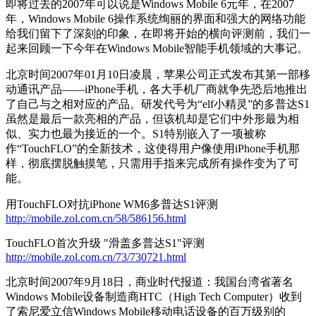
即将过去的2007年可以说是Windows Mobile 6元年，在2007
年，Windows Mobile 6操作系统绚丽的界面和强大的网络功能
给我们留下了深刻的印象，在即将开始的横向评测前，我们一
起来回顾一下今年在Windows Mobile智能手机领域的大事记。
北京时间2007年01月10日凌晨，苹果公司正式发布其第一部移
动通讯产品——iPhone手机，各大手机厂商就争先恐后地推出
了自己与之相对应的产品。研发代号为“elf小精灵”的多普达S1
虽然是最后一款亮相的产品，但该机却是它们中外形最为相
似、实力也最为接近的一个。S1特别嵌入了一项被称
作“TouchFLO”的全新技术，这使得用户像使用iPhone手机那
样，彻底摆脱触摸笔，只需用手指来完成所有操作变为了可
能。
用TouchFLO对抗iPhone WM6多普达S1评测
http://mobile.zol.com.cn/58/586156.html
TouchFLO首次升级 "滑盖多普达S1"评测
http://mobile.zol.com.cn/73/730721.html
北京时间2007年9月18日，商业时代报道：我国台湾省著名
Windows Mobile设备制造商HTC（High Tech Computer）收到
了索尼爱立信Windows Mobile移动电话设备的百万级别的