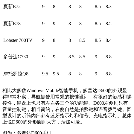
夏新E72
9
8
8
8
8.5
8.3
夏新E78
9
9
8
8
8.5
8.5
Lobster 700TV
9
8
8
8.5
8.5
8.4
多普达C730
9
9
8.5
8.5
9
8.8
摩托罗拉Q8
9.5
9.5
8
8
9
8.8
相比大多数Windows Mobile智能手机，多普达D600的外观显
得非常朴实，导航键使用常规的按键设计，有很好的触感和操
控性，键盘上也只有左右各三个的功能键。D600左侧则只有
音量控制键，相当简约，右侧自然是拍照键和语音拨号键。圆
型设计的听筒内部都有蓝牙指示灯和信号、充电指示灯。总体
上说D600的外形圆润大方，活泼可爱。
图为：多普达D600手机