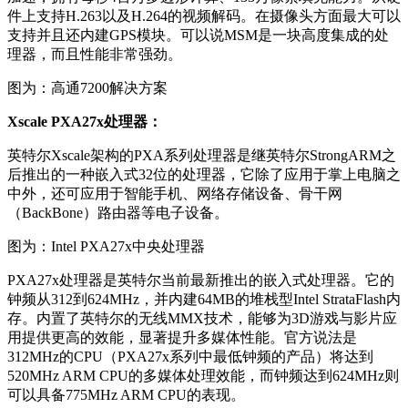
件上支持H.263以及H.264的视频解码。在摄像头方面最大可以
支持并且还内建GPS模块。可以说MSM是一块高度集成的处
理器，而且性能非常强劲。
图为：高通7200解决方案
Xscale PXA27x处理器：
英特尔Xscale架构的PXA系列处理器是继英特尔StrongARM之
后推出的一种嵌入式32位的处理器，它除了应用于掌上电脑之
中外，还可应用于智能手机、网络存储设备、骨干网
（BackBone）路由器等电子设备。
图为：Intel PXA27x中央处理器
PXA27x处理器是英特尔当前最新推出的嵌入式处理器。它的
钟频从312到624MHz，并内建64MB的堆栈型Intel StrataFlash内
存。内置了英特尔的无线MMX技术，能够为3D游戏与影片应
用提供更高的效能，显著提升多媒体性能。官方说法是
312MHz的CPU（PXA27x系列中最低钟频的产品）将达到
520MHz ARM CPU的多媒体处理效能，而钟频达到624MHz则
可以具备775MHz ARM CPU的表现。