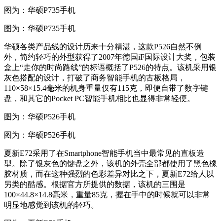
图为：华硕P735手机
图为：华硕P735手机
华硕各类产品线的设计历来十分精湛，这款P526自然不例
外，简约轻巧的外型获得了2007年德国iF国际设计大奖，包装
盒上“走你的时尚路线”的标语概括了P526的特点。该机采用银
灰色搭配的设计，打破了商务智能手机的古板格局，
110×58×15.4毫米的机身重量仅有115克，即便自带了数字键
盘，和其它的Pocket PC智能手机相比也显得非常轻便。
图为：华硕P526手机
图为：华硕P526手机
夏新E72采用了在Smartphone智能手机当中最常见的直板造
型。除了银灰色的键盘之外，该机的外壳全部都使用了黑色橡
胶材质，而在这种强烈的色彩差异对比之下，夏新E72给人以
另类的酷感。根据官方所提供的数据，该机的三围是
100×44.8×14.8毫米，重量85克，握在手中的时候就可以非常
明显地感觉到该机的轻巧。