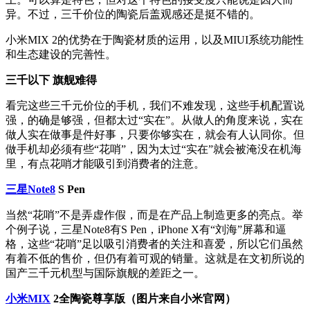
异。不过，三千价位的陶瓷后盖观感还是挺不错的。
小米MIX 2的优势在于陶瓷材质的运用，以及MIUI系统功能性
和生态建设的完善性。
三千以下 旗舰难得
看完这些三千元价位的手机，我们不难发现，这些手机配置说
强，的确是够强，但都太过“实在”。从做人的角度来说，实在
做人实在做事是件好事，只要你够实在，就会有人认同你。但
做手机却必须有些“花哨”，因为太过“实在”就会被淹没在机海
里，有点花哨才能吸引到消费者的注意。
三星Note8
S Pen
当然“花哨”不是弄虚作假，而是在产品上制造更多的亮点。举
个例子说，三星Note8有S Pen，iPhone X有“刘海”屏幕和逼
格，这些“花哨”足以吸引消费者的关注和喜爱，所以它们虽然
有着不低的售价，但仍有着可观的销量。这就是在文初所说的
国产三千元机型与国际旗舰的差距之一。
小米MIX
2全陶瓷尊享版（图片来自小米官网）