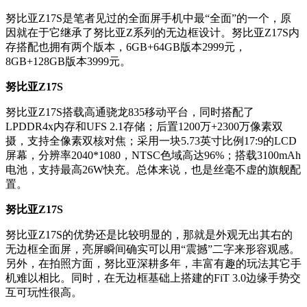
努比亚Z17S是笔者见过的全面屏手机中最“全面”的一个，原
因就在于它继承了努比亚Z系列的无边框设计。努比亚Z17S内
存搭配也拥有两个版本，6GB+64GB版本2999元，
8GB+128GB版本3999元。
努比亚Z17S
努比亚Z17S搭载高通骁龙835移动平台，同时搭配了
LPDDR4x内存和UFS 2.1存储；后置1200万+2300万像素双
摄，支持全像素双核对焦；采用一块5.73英寸比例17:9的LCD
屏幕，分辨率2040*1080，NTSC色域高达96%；搭载3100mAh
电池，支持最高26W快充。总体来说，也是丝毫不虚的旗舰配
置。
努比亚Z17S
努比亚Z17S的优势还是比较明显的，那就是外观无出其右的
无边框全面屏，亮屏瞬间确实可以用“震撼”二字来形容观感。
另外，在拍照方面，努比亚深耕多年，丰富有趣的玩法其它手
机难以相比。同时，在无边框基础上搭建的FiT 3.0边缘手势交
互可玩性很高。