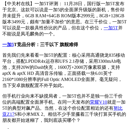
【中关村在线】一加5T评测：
11月28日，国行版一加5T发布
于北京。这款可以说是一加5的全面屏升级版的新机，售价却
并未提升，6GB RAM+64GB ROM版本2999元，8GB+128GB
版本3499元，颇有“加量不加价”的意思。在三千价位，一加5T
可以说是一款极具性价比的产品，但在这个价位，
一加5T
并
不能说是凤毛麟角的一个。
一加5
T竞品分析：三千以下 旗舰难得
首先我们先来看看一加5T的配置：核心采用高通骁龙835移动
平台，搭配LPDDR4x运存和UFS 2.1存储，采用3300mAh电
池，支持20W的Dash快充，1600万+2000万像素双摄，支持
aptX & aptX HD 高清音乐传输，正面搭载一块6.01英寸
2160*1080分辨率的Full Optic AMOLED全面屏。毫无疑问，
当下安卓旗舰配置不外乎如此。
但手机行业向来不缺搅局者，一加5T也并不是独一份三千价
位的高端配置全面屏手机。在同一天发布的
荣耀V10
就是一加
5T的典型对飙产品。当然，在这个价位配置相近的还有
努比
亚Z17
S和小米MIX 2。相信不少手里攥着三千块打算买手机的
朋友都开始迷糊了，我到底该买哪个？