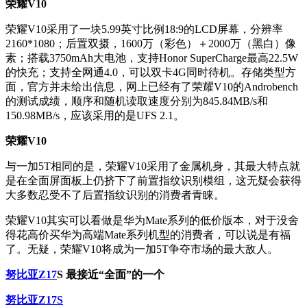
荣耀V10
荣耀V10采用了一块5.99英寸比例18:9的LCD屏幕，分辨率
2160*1080；后置双摄，1600万（彩色）＋2000万（黑白）像
素；搭载3750mAh大电池，支持Honor SuperCharge最高22.5W
的快充；支持全网通4.0，可以双卡4G同时待机。存储类型方
面，官方并未给出信息，网上已经有了荣耀V10的Androbench
的测试成绩，顺序和随机读取速度分别为845.84MB/s和
150.98MB/s，应该采用的是UFS 2.1。
荣耀V10
与一加5T相同的是，荣耀V10采用了金属机身，其最大特点就
是在全面屏面板上仍挤下了前置指纹识别模组，这无疑会获得
大多数忍受不了后置指纹识别的消费者青睐。
荣耀V10其实可以看做是华为Mate系列的低价版本，对于没舍
得花高价买华为高端Mate系列机型的消费者，可以说是有福
了。无疑，荣耀V10将成为一加5T争夺市场的最大敌人。
努比亚Z17
S 最接近“全面”的一个
努比亚Z17S