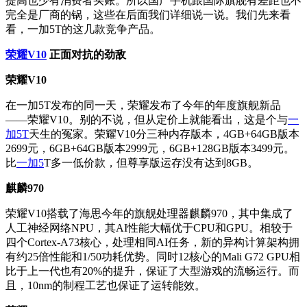
提高也少有消费者买账。所以国产手机跟国际旗舰有差距也不
完全是厂商的锅，这些在后面我们详细说一说。我们先来看
看，一加5T的这几款竞争产品。
荣耀V10
正面对抗的劲敌
荣耀V10
在一加5T发布的同一天，荣耀发布了今年的年度旗舰新品
——荣耀V10。别的不说，但从定价上就能看出，这是个与
一
加5T
天生的冤家。荣耀V10分三种内存版本，4GB+64GB版本
2699元，6GB+64GB版本2999元，6GB+128GB版本3499元。
比
一加5
T多一低价款，但尊享版运存没有达到8GB。
麒麟970
荣耀V10搭载了海思今年的旗舰处理器麒麟970，其中集成了
人工神经网络NPU，其AI性能大幅优于CPU和GPU。相较于
四个Cortex-A73核心，处理相同AI任务，新的异构计算架构拥
有约25倍性能和1/50功耗优势。同时12核心的Mali G72 GPU相
比于上一代也有20%的提升，保证了大型游戏的流畅运行。而
且，10nm的制程工艺也保证了运转能效。