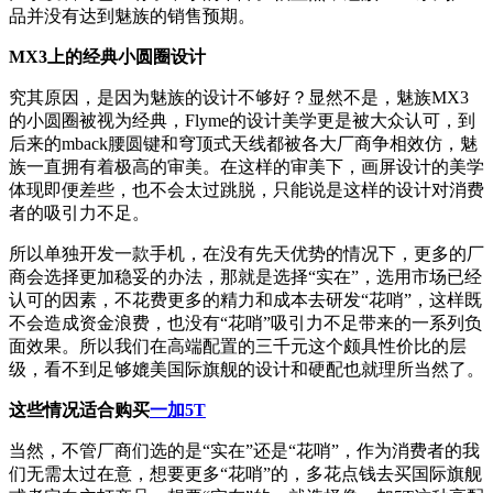
品并没有达到魅族的销售预期。
MX3上的经典小圆圈设计
究其原因，是因为魅族的设计不够好？显然不是，魅族MX3
的小圆圈被视为经典，Flyme的设计美学更是被大众认可，到
后来的mback腰圆键和穹顶式天线都被各大厂商争相效仿，魅
族一直拥有着极高的审美。在这样的审美下，画屏设计的美学
体现即便差些，也不会太过跳脱，只能说是这样的设计对消费
者的吸引力不足。
所以单独开发一款手机，在没有先天优势的情况下，更多的厂
商会选择更加稳妥的办法，那就是选择“实在”，选用市场已经
认可的因素，不花费更多的精力和成本去研发“花哨”，这样既
不会造成资金浪费，也没有“花哨”吸引力不足带来的一系列负
面效果。所以我们在高端配置的三千元这个颇具性价比的层
级，看不到足够媲美国际旗舰的设计和硬配也就理所当然了。
这些情况适合购买
一加5T
当然，不管厂商们选的是“实在”还是“花哨”，作为消费者的我
们无需太过在意，想要更多“花哨”的，多花点钱去买国际旗舰