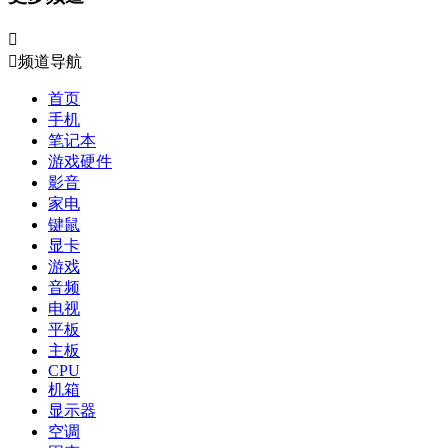


频道导航
首页
手机
笔记本
游戏硬件
影音
家电
键鼠
显卡
游戏
音频
电视
平板
主板
CPU
机箱
显示器
空调