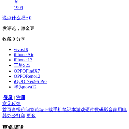
￥
1999
说点什么吧~
0
发评论，赚金豆
收藏
0
分享
vivos19
iPhone Air
iPhone 17
三星S25
OPPOFindX7
OPPOReno12
iQOO Neo9S Pro
华为nova12
登录
|
注册
意见反馈
首页
查报价
问答
论坛
下载
手机
笔记本
游戏硬件
数码影音
家用电
器
办公打印
更多
更多频道