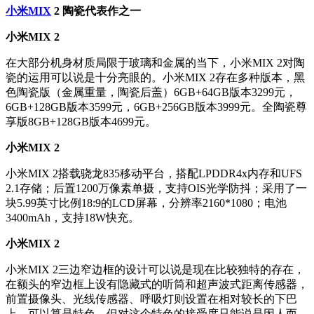
小米MIX
2 陶瓷代表作之一
小米MIX 2
在大部分机身材质局限于玻璃和金属的当下，小米MIX 2对陶
瓷的运用可以说是十分亮眼的。小米MIX 2存在多种版本，黑
色陶瓷版（金属重量，陶瓷后盖）6GB+64GB版本3299元，
6GB+128GB版本3599元，6GB+256GB版本3999元。全陶瓷尊
享版8GB+128GB版本4699元。
小米MIX 2
小米MIX 2搭载骁龙835移动平台，搭配LPDDR4x内存和UFS
2.1存储；后置1200万像素单摄，支持OIS光学防抖；采用了一
块5.99英寸比例18:9的LCD屏幕，分辨率2160*1080；电池
3400mAh，支持18W快充。
小米MIX 2
小米MIX 2三边窄边框的设计可以说是现在比较独特的存在，
在额头的窄边框上设有隐藏式的听筒和超声波式距离传感器，
前置摄像头、光线传感器、呼吸灯则设置在相对较长的下巴
上。可以算是特色，但对这个特色的接受度只能说是因人而