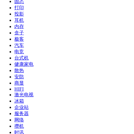
固态
打印
投影
耳机
内存
盒子
极客
汽车
电竞
台式机
健康家电
散热
安防
商显
HIFI
激光电视
冰箱
企业站
服务器
网络
攒机
时讯