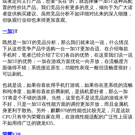
或者定向主打产品，想要“实在”的，就选择像一加5T这种高配
置的性价比产品。我们竞品分析更多的意义，倾向于为广大读
者提供购买建议。虽然竞品分析不如详细对比来的深入细微，
但纵观行业却也来得更加直观。
一加5
T
既然是一加5T的竞品分析，那么我们就来说一说，什么情况
下从这些竞争产品中选购一台一加5T更加合适。在介绍每款
手机时，笔者已经介绍了它们各自的优势，在这里我们说一说
一加5T的优势：一加在游戏方面优化一向开放，在流畅度方
面做得不错；系统接近原生，功能性表现一般但流畅度很好；
可以刷机。
也就是说，如果你喜欢用手机打游戏，如果你在意系统的流畅
和纯净度，如果你喜欢折腾刷机，是搞机爱好者，那么一加
5T将是个不错的选择。当然，这里也不是说竞品的游戏水平
不好，只是一加5T在性能方面的调控更加开放，而且金属机
身更利于散热。另外，麒麟970的性能也比较充足，只是这款
CPU只有华为荣耀自家在用，在游戏性能适配的广泛性上应该
不如用得广泛的骁龙835。
荣耀V10