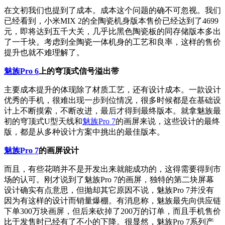
在文初我们也提到了成本。成本这个问题的确不可忽视。我们
已经看到，小米MIX 2的全陶瓷机身版本售价已经达到了4699
元，即将达到五千大关，几乎比黑色陶瓷板的同存储版本多出
了一千块。考虑到全陶瓷一体机身的工艺和良率，这样的售价
提升也就不难理解了。
魅族Pro 6
上的穹顶式信号溢出带
主要成本提升的体现除了材质工艺，还有设计成本。一款设计
优秀的手机，很难出现一步到位情况，很多时候都是在基础设
计上不断摸索，不断改进，最后才得到最终版本。就拿魅族最
初的穹顶式U型天线和
魅族Pro 7
的画屏来说，这些设计的最终
版，都是从多种设计方案中挑出的最佳版本。
魅族Pro 7
的画屏设计
而且，有些花哨并不是开发出来就能成功的，这得需要得到市
场的认可。刚才说到了魅族Pro 7的画屏，独特的第二块屏幕
设计确实有点意思，但抛却其它原因不说，魅族Pro 7并没有
因为有这样的设计而销量爆棚。有消息称，魅族最先向供应链
下单300万块画屏，但后来砍掉了200万的订单，而且手机售价
比于发售时已经有了不小的下降。很显然，魅族Pro 7系列产