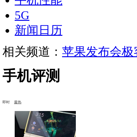
5G
新闻日历
相关频道：
苹果发布会
极
手机评测
即时
最热