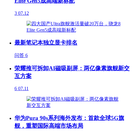
Elite Gen5成高端新标配
3
07.12
最新笔记本独立显卡排名
问答
6
荣耀推可拆卸AI磁吸副屏：两亿像素旗舰新交
互方案
6
07.11
华为Pura 90s系列海外发布：首款全球5G旗
舰，重塑国际高端市场布局