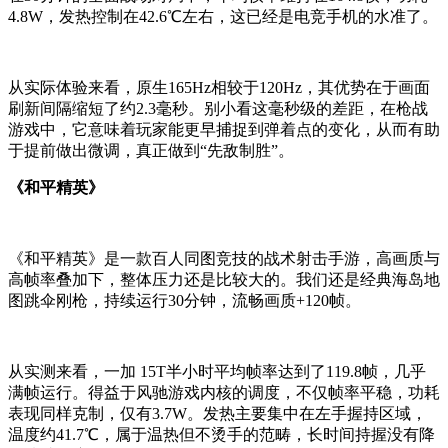
4.8W，发热控制在42.6℃左右，这已经是电竞手机的水准了。
从实际体验来看，原生165Hz相较于120Hz，其优势在于画面
刷新间隔缩短了约2.3毫秒。别小看这毫秒级的差距，在枪战
游戏中，它意味着玩家能更早捕捉到弹着点的变化，从而有助
于提前做出微调，真正做到“先敌制胜”。
《和平精英》
《和平精英》是一款百人同图竞技的战术射击手游，高画质与
高帧率叠加下，整体压力还是比较大的。我们还是经典海岛地
图跳伞刚枪，持续运行30分钟，流畅画质+120帧。
从实测来看，一加 15T半小时平均帧率达到了119.8帧，几乎
满帧运行。得益于风驰游戏内核的调度，不仅帧率平稳，功耗
表现同样克制，仅有3.7W。发热主要集中在左手握持区域，
温度约41.7℃，属于温热但不烫手的范畴，长时间持握没有降