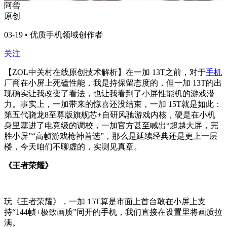
阿喾
原创
03-19 • 优质手机领域创作者
关注
【ZOL中关村在线原创技术解析】在一加 13T之前，对于
手机
厂商在小屏上死磕性能，我是持保留态度的，但一加 13T的出
现确实让我改变了看法，也让我看到了小屏性能机的游戏潜
力。事实上，一加带来的惊喜还没结束，一加 15T就是如此：
第五代骁龙8至尊版旗舰芯+自研风驰游戏内核，硬是在小机
身里塞进了电竞级的调校，一加官方甚至喊出“超越大屏，完
胜小屏”“高帧游戏枪神首选”，那么是延续经典还是更上一层
楼，今天咱们不聊虚的，实测见真章。
《王者荣耀》
玩《王者荣耀》，一加 15T算是市面上首台敢在小屏上支
持“144帧+极致画质”同开的手机，我们直接在设置里将画质拉
满。