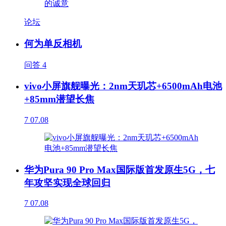
论坛
何为单反相机
问答
4
vivo小屏旗舰曝光：2nm天玑芯+6500mAh电池
+85mm潜望长焦
7
07.08
华为Pura 90 Pro Max国际版首发原生5G，七
年攻坚实现全球回归
7
07.08