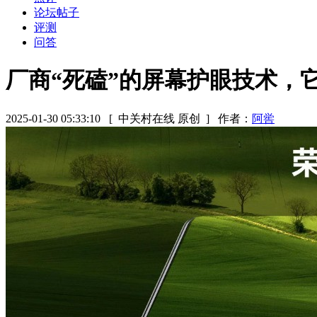
论坛帖子
评测
问答
厂商“死磕”的屏幕护眼技术，
2025-01-30 05:33:10
[ 中关村在线 原创 ]
作者：
阿喾