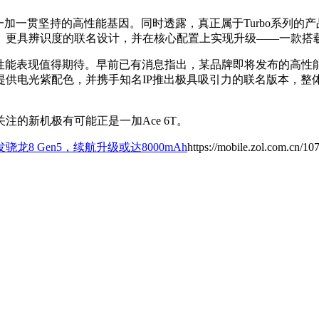
现一加一贯坚持的高性能基因。同时透露，真正属于Turbo系列的
池、更具辨识度的联名设计，并在核心配置上实现升级——一款搭载骁龙
芯片，性能表现值得期待。早前已有消息指出，某品牌即将发布的高
提供电光紫配色，并携手知名IP推出极具吸引力的联名版本，整
的新机极有可能正是一加Ace 6T。
发骁龙8 Gen5，续航升级或达8000mAh
https://mobile.zol.com.cn/1