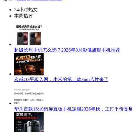
24小时热文
本周热评
超级长焦手机怎么选？2026年8月影像旗舰手机推荐
玄戒O3平板入网，小米的第二款3nm芯片来了
华为首款16:10阔屏直板手机定档2026年秋，主打平价宽