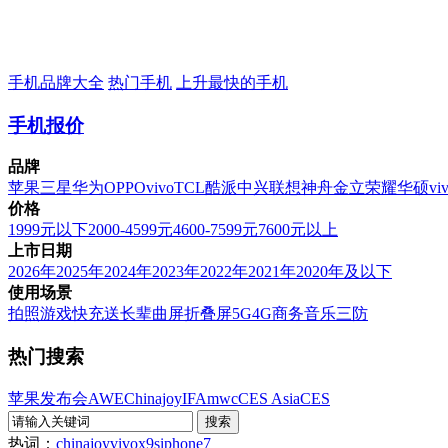
手机品牌大全
热门手机
上升最快的手机
手机报价
品牌
苹果
三星
华为
OPPO
vivo
TCL
酷派
中兴
联想
神舟
金立
荣耀
华硕
vi
价格
1999元以下
2000-4599元
4600-7599元
7600元以上
上市日期
2026年
2025年
2024年
2023年
2022年
2021年
2020年及以下
使用场景
拍照
游戏
快充
送长辈
曲屏
折叠屏
5G
4G
商务
音乐
三防
热门搜索
苹果发布会
AWE
Chinajoy
IFA
mwc
CES Asia
CES
热词：
chinajoy
vivox9s
iphone7