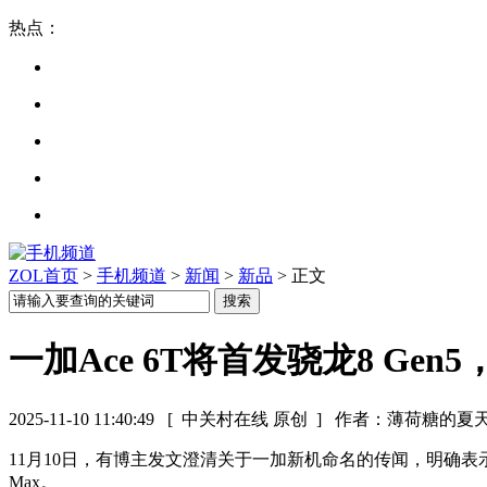
热点：
ZOL首页
>
手机频道
>
新闻
>
新品
> 正文
一加Ace 6T将首发骁龙8 Gen
2025-11-10 11:40:49
[ 中关村在线 原创 ]
作者：薄荷糖的夏
11月10日，有博主发文澄清关于一加新机命名的传闻，明确表示“Ace 
Max。