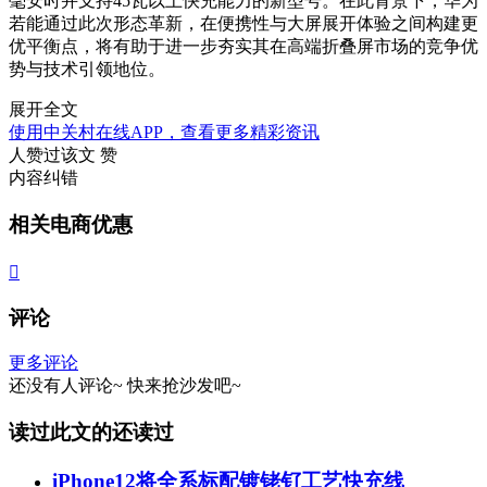
毫安时并支持45瓦以上快充能力的新型号。在此背景下，华为
若能通过此次形态革新，在便携性与大屏展开体验之间构建更
优平衡点，将有助于进一步夯实其在高端折叠屏市场的竞争优
势与技术引领地位。
展开全文
使用中关村在线APP，查看更多精彩资讯
人赞过该文
赞
内容纠错
相关电商优惠

评论
更多评论
还没有人评论~
快来
抢沙发
吧~
读过此文的还读过
iPhone12将全系标配镀铑钌工艺快充线