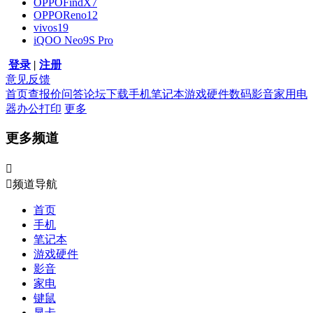
OPPOFindX7
OPPOReno12
vivos19
iQOO Neo9S Pro
登录
|
注册
意见反馈
首页
查报价
问答
论坛
下载
手机
笔记本
游戏硬件
数码影音
家用电
器
办公打印
更多
更多频道


频道导航
首页
手机
笔记本
游戏硬件
影音
家电
键鼠
显卡