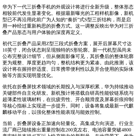
华为下一代三折叠手机的外观设计将进行全新升级，整体形态
相较前代发生显著变化。根据最新曝光的工程样机影像，新机
型已不再沿用此前广为人知的“奏折”式S型三折结构，而是启
用一种经过重新构思的折叠方式。这一调整反映出华为对三折
叠产品形态与用户体验的深度再定义。
初代三折叠产品采用Z型三段式折叠方案，展开后屏幕尺寸达
10英寸，闭合状态则呈现独特的S形轮廓。新一代机型虽尚未
公布完整设计细节，但从侧面影像可见，其折叠后的整体轮廓
更为规整、厚度更趋均匀，整机结构更为紧凑。由此推测，该
设计将在握持舒适度、日常携带便利性以及开合使用的实际体
验等方面实现明显优化。
依托在折叠屏技术领域的长期投入与深厚积累，华为持续推动
关键部件自主化研发。新机预计将搭载自研高性能铰链系统与
超薄柔性玻璃材料，在抗疲劳性、开合顺滑度及屏幕折痕抑制
等核心指标上实现进一步提升。同时，设备将集成最新一代麒
麟移动平台，以强化整体性能表现与能效控制。
当前，折叠屏设备正加速向轻量化、高集成方向演进。行业主
流厂商已陆续推出重量控制在200克左右、电池容量突破4800