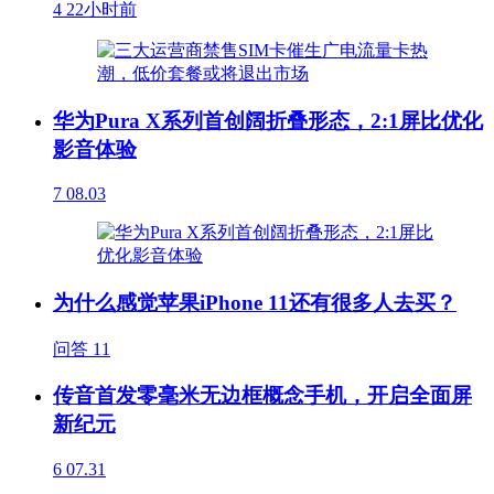
4
22小时前
华为Pura X系列首创阔折叠形态，2:1屏比优化
影音体验
7
08.03
为什么感觉苹果iPhone 11还有很多人去买？
问答
11
传音首发零毫米无边框概念手机，开启全面屏
新纪元
6
07.31