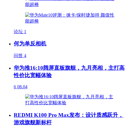
论坛
1
何为单反相机
问答
4
华为推16:10阔屏直板旗舰，九月亮相，主打高
性价比宽幅体验
6
08.04
REDMI K100 Pro Max发布：设计质感跃升，
游戏旗舰新标杆