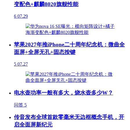
变配色+麒麟8020旗舰性能
6
07.29
苹果2027年推iPhone二十周年纪念机：微曲全
面屏+全屏无孔+固态按键
5
07.27
电水壶功率一般有多大，烧水壶多少W？
问答
5
传音发布全球首款零毫米无边框概念手机，开
启全面屏新纪元