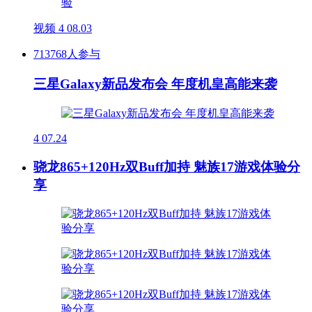
视频
4
08.03
713768人参与
三星Galaxy新品发布会 年度机皇高能来袭
4
07.24
骁龙865+120Hz双Buff加持 魅族17游戏体验分
享