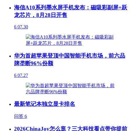
海信A10系列墨水屏手机发布：磁吸彩副屏+跃
龙芯片，8月28日开售
6
07.30
华为首超苹果登顶中国智能手机市场，前六品
牌垄断96%份额
6
07.27
最新笔记本独立显卡排名
问答
6
2026ChinaJoy怎么逛？三大科技看点带你提前