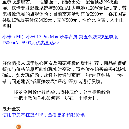
至尊版旗舰芯片，性能强悍、能效出众，配合顶级2K微曲
屏、徕卡专业影像系统与5000mAh大电池+120W超级快充，带
来极致流畅的旗舰体验；目前京东活动售价5999元，叠加国家
补贴15%后实付仅5499元，立省500元，性价比拉满，入手正
当时。
小米（MI）小米 17 Pro Max 妙享背屏 第五代骁龙8至尊版
7500mA...
5999元
优惠直达>>
好价情报来源于热心网友及商家积极的爆料推荐，商品的促销
折扣与价格信息可能出现实时变动，请各位在购买前务必核实
确认。如发现问题，欢迎各位通过页面上的“内容纠错”、“纠
错与问题建议”或直接发表“评论”等方式进行反馈。
搜罗全网紧俏数码尖儿货抄底价，分享抢购经验，
手把手教你羊毛如何薅，尽在【手慢无】。
展开全文
使用中关村在线APP，查看更多精彩资讯