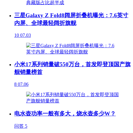
三星Galaxy Z Fold8阔屏折叠机曝光：7.6英寸
内屏、全球最轻阔折旗舰
10
07.03
小米17系列销量破550万台，首发即登顶国产旗
舰销量榜首
8
07.06
电水壶功率一般有多大，烧水壶多少W？
问答
5