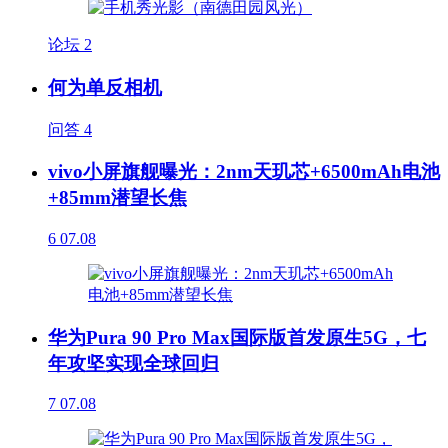
论坛
2
何为单反相机
问答
4
vivo小屏旗舰曝光：2nm天玑芯+6500mAh电池
+85mm潜望长焦
6
07.08
华为Pura 90 Pro Max国际版首发原生5G，七
年攻坚实现全球回归
7
07.08