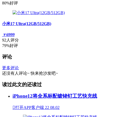
80%好评
小米17 Ultra(12GB/512GB)
￥
6999
92人评分
79%好评
评论
更多评论
还没有人评论~
快来
抢沙发
吧~
读过此文的还读过
iPhone12将全系标配镀铑钌工艺快充线

打开APP客户端
22
08.02