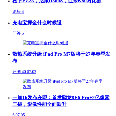
松下FZ28，尼康D300S，红米K80对比照
论坛
4
充电宝押金什么时候退
问答
5
散热系统升级 iPad Pro M7版将于27年春季发
布
评测
40
07.03
一加16发布在即：首发骁龙8E6 Pro+2亿像素
三摄，影像性能全面跃升
6
07.05