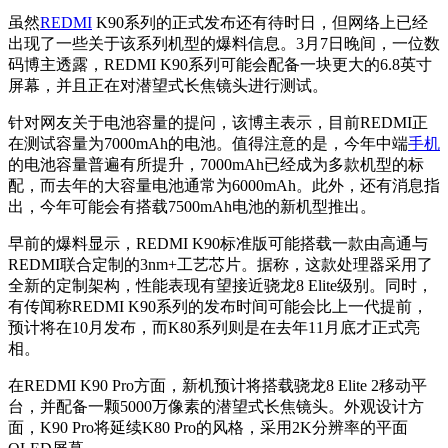
虽然
REDMI
K90系列的正式发布还有待时日，但网络上已经
出现了一些关于该系列机型的爆料信息。3月7日晚间，一位数
码博主透露，REDMI K90系列可能会配备一块更大的6.8英寸
屏幕，并且正在对潜望式长焦镜头进行测试。
针对网友关于电池容量的提问，该博主表示，目前REDMI正
在测试容量为7000mAh的电池。值得注意的是，今年中端
手机
的电池容量普遍有所提升，7000mAh已经成为多款机型的标
配，而去年的大容量电池通常为6000mAh。此外，还有消息指
出，今年可能会有搭载7500mAh电池的新机型推出。
早前的爆料显示，REDMI K90标准版可能搭载一款由高通与
REDMI联合定制的3nm+工艺芯片。据称，这款处理器采用了
全新的定制架构，性能表现有望接近骁龙8 Elite级别。同时，
有传闻称REDMI K90系列的发布时间可能会比上一代提前，
预计将在10月发布，而K80系列则是在去年11月底才正式亮
相。
在REDMI K90 Pro方面，新机预计将搭载骁龙8 Elite 2移动平
台，并配备一颗5000万像素的潜望式长焦镜头。外观设计方
面，K90 Pro将延续K80 Pro的风格，采用2K分辨率的平面