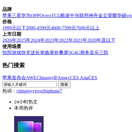
品牌
苹果
三星
华为
OPPO
vivo
TCL
酷派
中兴
联想
神舟
金立
荣耀
华硕
vi
价格
1999元以下
2000-4599元
4600-7599元
7600元以上
上市日期
2026年
2025年
2024年
2023年
2022年
2021年
2020年及以下
使用场景
拍照
游戏
快充
送长辈
曲屏
折叠屏
5G
4G
商务
音乐
三防
热门搜索
苹果发布会
AWE
Chinajoy
IFA
mwc
CES Asia
CES
热词：
chinajoy
vivox9s
iphone7
24小时热文
本周热评