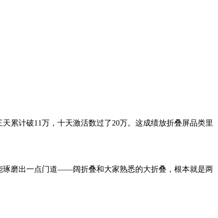
了。三天累计破11万，十天激活数过了20万。这成绩放折叠屏品类里
多少能琢磨出一点门道——阔折叠和大家熟悉的大折叠，根本就是两