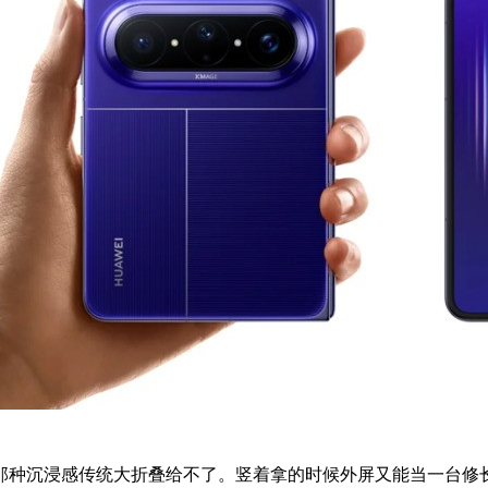
那种沉浸感传统大折叠给不了。竖着拿的时候外屏又能当一台修