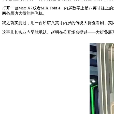
打开一台Mate X7或者MIX Fold 4，内屏数字上是八
两条黑边大得能停飞机。
我之前实测过，用一台所谓八英寸内屏的传统大折叠看剧，实际
这事儿其实业内早就承认。赵明在公开场合提过——大折叠展