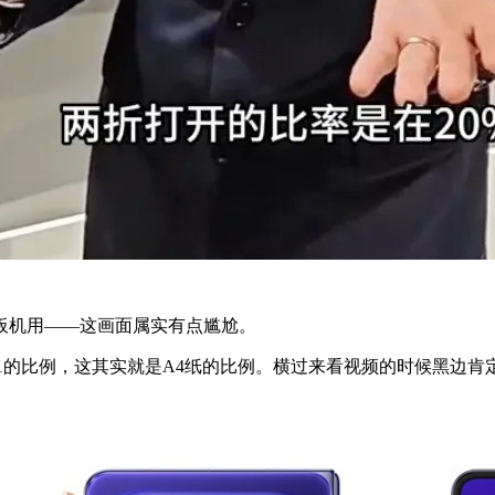
板机用——这画面属实有点尴尬。
了√2:1的比例，这其实就是A4纸的比例。横过来看视频的时候黑