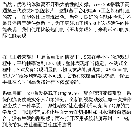
当然，优秀的体验离不开强大的性能支撑。vivo S50搭载了高
通第三代骁龙8s旗舰芯片。这颗基于台积电4nm工艺制程打造
的芯片，在能效比上表现出色。当然，良好的性能体验也并不
是只停留于硬件参数上，为了更好地了解S50上这些硬件的性
能表现，我们使用比较热门的《王者荣耀》，来测试S50的实
际性能表现。
在《王者荣耀》开启高画质的情况下，S50在半小时的游戏过
程中，平均帧率达到120.1帧，整体表现相当稳定。在测试全
程中，S50没有出现明显的卡顿或发热降频现象。4200mm²的
超大VC液冷均热板功不可没，它能有效覆盖核心热源，保证
手机在长时间高负载运行下依然冷静。
系统层面，S50首发搭载了OriginOS6，配合蓝河流畅引擎，系
统的流畅度确实令人印象深刻。全新的视觉动效让每一次操作
都变成了一种享受。“弹性动效”让点击和滑动充满了Q弹的力
学反馈；“帧形变”技术让界面元素在切换时如同水滴般自然融
合，没有生硬的割裂感；而在打开应用或旋转屏幕时，“一镜
到底”的动效让画面过渡丝滑连贯。