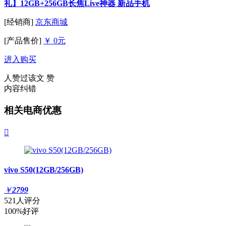
礼】12GB+256GB长焦Live神器 新品手机
[经销商]
京东商城
[产品售价]
￥ 0元
进入购买
人赞过该文
赞
内容纠错
相关电商优惠

vivo S50(12GB/256GB)
￥
2799
521人评分
100%好评