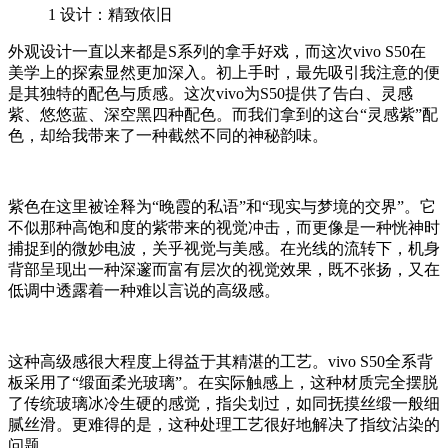
1
设计：精致依旧
外观设计一直以来都是S系列的拿手好戏，而这次vivo S50在
美学上的探索显然更加深入。初上手时，最先吸引我注意的便
是其独特的配色与质感。这次vivo为S50提供了告白、灵感
紫、悠悠蓝、深空黑四种配色。而我们拿到的这台“灵感紫”配
色，却给我带来了一种截然不同的神秘韵味。
紫色在这里被诠释为“晚霞的私语”和“现实与梦境的交界”。它
不似那种高饱和度的紫带来的视觉冲击，而更像是一种恍神时
捕捉到的微妙电波，关乎视觉与美感。在光线的流转下，机身
背部呈现出一种深邃而富有层次的视觉效果，既不张扬，又在
低调中透露着一种难以言说的高级感。
这种高级感很大程度上得益于其精湛的工艺。vivo S50全系背
板采用了“缎面柔光玻璃”。在实际触感上，这种材质完全摆脱
了传统玻璃冰冷生硬的感觉，指尖划过，如同抚摸丝缎一般细
腻丝滑。更难得的是，这种处理工艺很好地解决了指纹沾染的
问题。