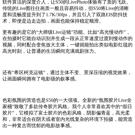
软件算法的深度介入，让S50的LivePhoto体验有了质的飞跃。
传统的Live图往往画质一般且容易抖动，但S50将Live的清晰
度和流畅度提升到了1.7K/30fps，并且引入了双路EIS防抖技
术，即便是边走边拍，画面也能保持稳定顺滑。
更有趣的是它的“大师级Live运镜”功能。比如“高光慢动作”，
在拍摄时它能自动识别并生成一段从正常速度过渡到慢动作的
视频，同时配合变焦放大主体，一键就能拍出类似电影红毯的
高光时刻，让普通的生活瞬间充满戏剧张力。
还有“希区柯克运镜”，通过主体不变、景深压缩的视觉效果，
让画面瞬间拥有了电影级的叙事感。
色彩氛围的营造也是S50的一大强项。全新的“氛围胶片Live全
家桶”致敬了多款传奇胶片风格。我个人非常喜欢其中的“假日
胶片”，它模拟了富士胶片的色彩风格，阴影偏青蓝，高光柔
和，非常适合在阴天或者室内光线复杂的环境下拍摄，能营造
出一种复古而忧郁的电影故事感。