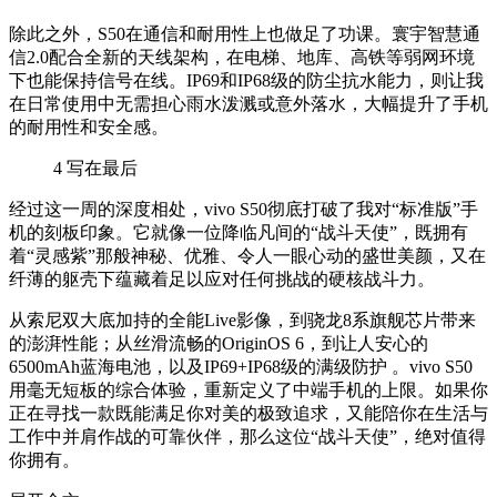
除此之外，S50在通信和耐用性上也做足了功课。寰宇智慧通
信2.0配合全新的天线架构，在电梯、地库、高铁等弱网环境
下也能保持信号在线。IP69和IP68级的防尘抗水能力，则让我
在日常使用中无需担心雨水泼溅或意外落水，大幅提升了手机
的耐用性和安全感。
4
写在最后
经过这一周的深度相处，vivo S50彻底打破了我对“标准版”手
机的刻板印象。它就像一位降临凡间的“战斗天使”，既拥有
着“灵感紫”那般神秘、优雅、令人一眼心动的盛世美颜，又在
纤薄的躯壳下蕴藏着足以应对任何挑战的硬核战斗力。
从索尼双大底加持的全能Live影像，到骁龙8系旗舰芯片带来
的澎湃性能；从丝滑流畅的OriginOS 6，到让人安心的
6500mAh蓝海电池，以及IP69+IP68级的满级防护
。vivo S50
用毫无短板的综合体验，重新定义了中端手机的上限。如果你
正在寻找一款既能满足你对美的极致追求，又能陪你在生活与
工作中并肩作战的可靠伙伴，那么这位“战斗天使”，绝对值得
你拥有。