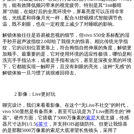
光，能有效降低频闪带来的视觉疲劳。特别是其“1nit极暗
屏”功能，在熄灯后的全黑环境中，屏幕亮度可以压得非常
低，光线柔和得像月光一样，配合AI舒眠模式智能调节色
温，既不刺眼，也在一定程度上减少了对睡眠的影响。
解锁体验往往是容易被忽视的细节，但vivo S50全系标配的湿
手秒开超声波指纹2.0却给了我很大的惊喜。相比传统光学指
纹，它的识别位置更靠上，符合拇指自然伸展的角度，解锁更
加顺手。最重要的是，它对使用环境的适应性极强，哪怕是刚
洗完手手指沾水，或者是手指有油污，甚至是深夜全黑的环境
下，它都能实现一触即开，且没有刺眼的亮光，这种“无感”的
解锁体验一旦习惯了就很难回得去。
2
影像：Live更好玩
聊完设计，我们来看看影像。在这个“无Live不社交”的时代，
vivo S50显然是有备而来，甚至可以说是为了Live图而生的“神
器”。硬件方面，它搭载了5000万像素的
索尼
大底主摄，传感
器尺寸达到1/1.5
6英寸
，并支持OIS超级防抖。但更让我惊喜
的是那颗5000万像素的索尼大底潜望长焦镜头，采用了