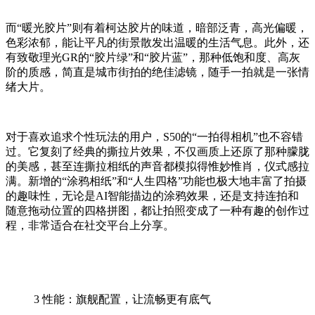
而“暖光胶片”则有着柯达胶片的味道，暗部泛青，高光偏暖，
色彩浓郁，能让平凡的街景散发出温暖的生活气息。此外，还
有致敬理光GR的“胶片绿”和“胶片蓝”，那种低饱和度、高灰
阶的质感，简直是城市街拍的绝佳滤镜，随手一拍就是一张情
绪大片。
对于喜欢追求个性玩法的用户，S50的“一拍得相机”也不容错
过。它复刻了经典的撕拉片效果，不仅画质上还原了那种朦胧
的美感，甚至连撕拉相纸的声音都模拟得惟妙惟肖，仪式感拉
满。新增的“涂鸦相纸”和“人生四格”功能也极大地丰富了拍摄
的趣味性，无论是AI智能描边的涂鸦效果，还是支持连拍和
随意拖动位置的四格拼图，都让拍照变成了一种有趣的创作过
程，非常适合在社交平台上分享。
3
性能：旗舰配置，让流畅更有底气