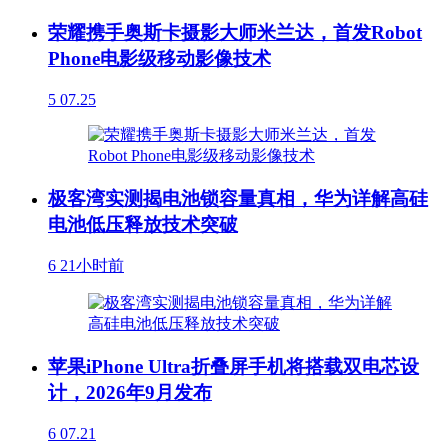
荣耀携手奥斯卡摄影大师米兰达，首发Robot
Phone电影级移动影像技术
5
07.25
极客湾实测揭电池锁容量真相，华为详解高硅
电池低压释放技术突破
6
21小时前
苹果iPhone Ultra折叠屏手机将搭载双电芯设
计，2026年9月发布
6
07.21