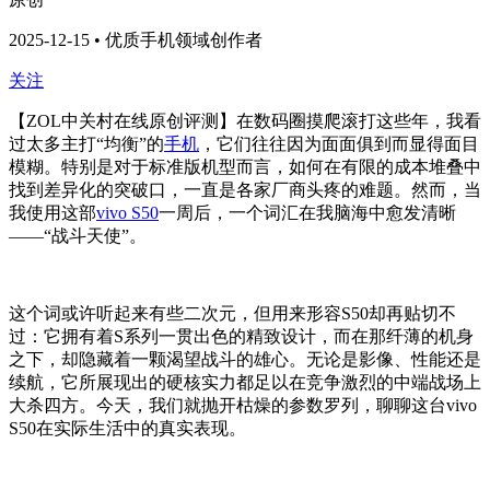
2025-12-15 • 优质手机领域创作者
关注
【ZOL中关村在线原创评测】在数码圈摸爬滚打这些年，我看
过太多主打“均衡”的
手机
，它们往往因为面面俱到而显得面目
模糊。特别是对于标准版机型而言，如何在有限的成本堆叠中
找到差异化的突破口，一直是各家厂商头疼的难题。然而，当
我使用这部
vivo S50
一周后，一个词汇在我脑海中愈发清晰
——“战斗天使”。
这个词或许听起来有些二次元，但用来形容S50却再贴切不
过：它拥有着S系列一贯出色的精致设计，而在那纤薄的机身
之下，却隐藏着一颗渴望战斗的雄心。无论是影像、性能还是
续航，它所展现出的硬核实力都足以在竞争激烈的中端战场上
大杀四方。今天，我们就抛开枯燥的参数罗列，聊聊这台vivo
S50在实际生活中的真实表现。