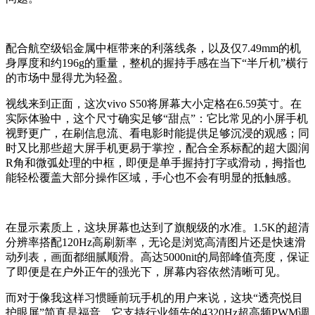
配合航空级铝金属中框带来的利落线条，以及仅7.49mm的机
身厚度和约196g的重量，整机的握持手感在当下“半斤机”横行
的市场中显得尤为轻盈。
视线来到正面，这次vivo S50将屏幕大小定格在6.59英寸。在
实际体验中，这个尺寸确实足够“甜点”：它比常见的小屏手机
视野更广，在刷信息流、看电影时能提供足够沉浸的观感；同
时又比那些超大屏手机更易于掌控，配合全系标配的超大圆润
R角和微弧处理的中框，即便是单手握持打字或滑动，拇指也
能轻松覆盖大部分操作区域，手心也不会有明显的抵触感。
在显示素质上，这块屏幕也达到了旗舰级的水准。1.5K的超清
分辨率搭配120Hz高刷新率，无论是浏览高清图片还是快速滑
动列表，画面都细腻顺滑。高达5000nit的局部峰值亮度，保证
了即便是在户外正午的强光下，屏幕内容依然清晰可见。
而对于像我这样习惯睡前玩手机的用户来说，这块“透亮悦目
护眼屏”简直是福音。它支持行业领先的4320Hz超高频PWM调