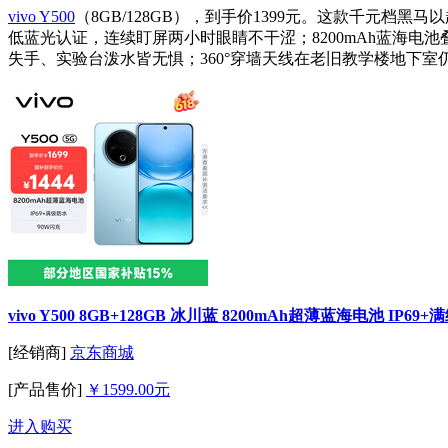
vivo Y500
（8GB/128GB），到手价1399元。这款千元档
低蓝光认证，连续盯屏两小时眼睛不干涩；8200mAh蓝海电池叠
失手、实验台泼水皆无惧；360°穿墙天线在老旧教学楼地下
vivo Y500 8GB+128GB 冰川蓝 8200mAh超薄蓝海电池 I
[经销商]
京东商城
[产品售价]
￥1599.00元
进入购买