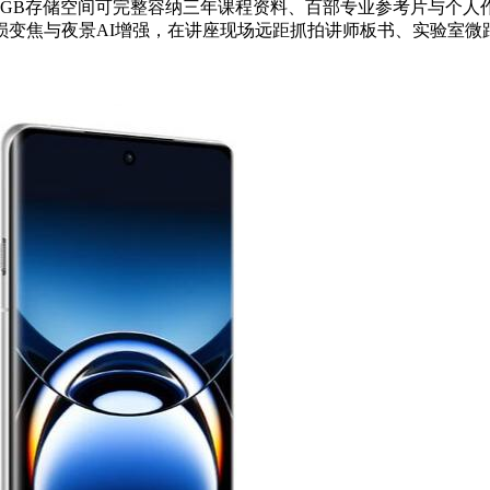
512GB存储空间可完整容纳三年课程资料、百部专业参考片与个
变焦与夜景AI增强，在讲座现场远距抓拍讲师板书、实验室微距记录