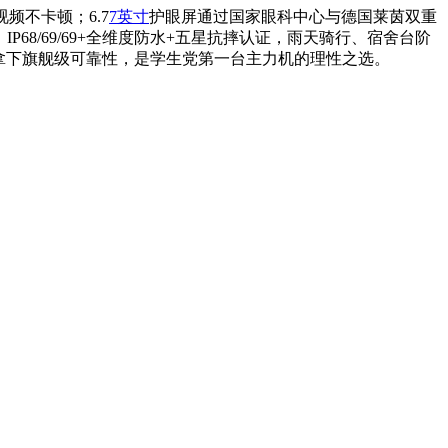
频不卡顿；6.7
7英寸
护眼屏通过国家眼科中心与德国莱茵双重
68/69/69+全维度防水+五星抗摔认证，雨天骑行、宿舍台阶
位拿下旗舰级可靠性，是学生党第一台主力机的理性之选。