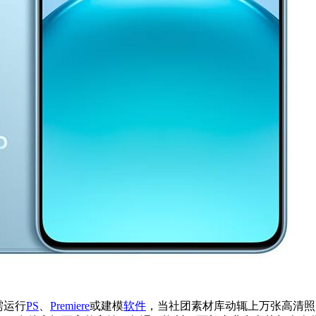
需运行
PS
、
Premiere
或建模
软件
，当社团素材库动辄上万张高清照