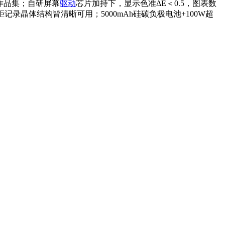
人作品集；自研屏幕
驱动
芯片加持下，显示色准ΔE＜0.5，图表数
晶体结构皆清晰可用；5000mAh硅碳负极电池+100W超