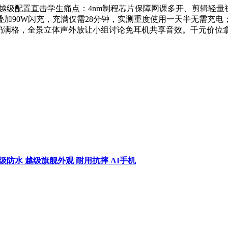
黑马以越级配置直击学生痛点：4nm制程芯片保障网课多开、剪辑轻量视
加90W闪充，充满仅需28分钟，实测重度使用一天半无需充电；IP
室仍满格，全景立体声外放让小组讨论免耳机共享音效。千元价
P69+满级防水 越级旗舰外观 耐用抗摔 AI手机