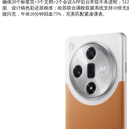
确保20个标签页+3个文档+2个会议APP后台常驻不杀进程；
据、设计稿色彩还原精准；哈苏联合调校双摄系统支持10倍无损
级闪充，午休20分钟回血75%，完美匹配紧凑课表。