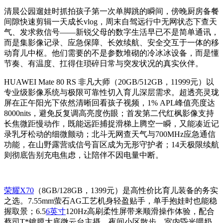
清晨公园遛娃时抓拍孩子第一次单脚跳的瞬间，傍晚厨房备餐
间隙快速剪辑一天成长vlog，周末自驾远行中无网状态下查天
气、发求救信号——新锐父母的数字生活早已不是简单通讯，
而是集影像记录、应急保障、长效续航、安全交互于一体的移
动育儿中枢。他们需要的不是参数堆砌的冷冰冰设备，而是懂
节奏、有温度、扛得住琐碎日常与突发状况的真实伙伴。
HUAWEI Mate 80 RS 非凡大师（20GB/512GB，11999元）以
专业级影像系统与极限可靠性切入育儿深层需求。超透亮灵珑
屏在正午阳光下依然清晰回看孩子视频，1% APL峰值亮度达
8000nits，避免反复调高亮度伤眼；首发第二代红枫影像支持
长焦微距慢动作，既能远距捕捉滑梯上腾空一瞬，又能凑近记
录乳牙松动的细微颤动；北斗无网查天气与700MHz应急通信
功能，在山野露营或信号盲区成为无形守护者；14天极限续航
则彻底告别充电焦虑，让陪伴不因电量中断。
荣耀X70
（8GB/128GB，1399元）是高性价比育儿装备的务实
之选。7.55mm萤石AG工艺机身轻盈贴手，单手抱娃时也能稳
握取景；6.5
6英寸
120Hz高刷柔性屏带来顺滑操作体验，配合
蔡司T*镀膜大底微云台主摄，夜间小区散步、室内昏光喂奶