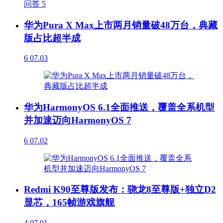
问答
5
华为Pura X Max上市两月销量破48万台，典藏
版占比超半成
6
07.03
华为HarmonyOS 6.1全面推送，覆盖全系机型
并加速迈向HarmonyOS 7
6
07.02
Redmi K90至尊版发布：骁龙8至尊版+独立D2
显芯，165帧游戏旗舰
4
07.01