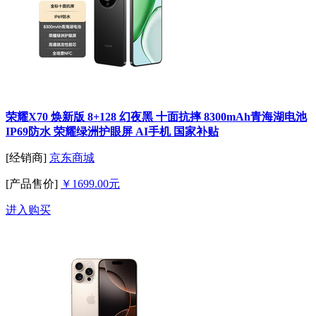
荣耀X70 焕新版 8+128 幻夜黑 十面抗摔 8300mAh青海湖电池
IP69防水 荣耀绿洲护眼屏 AI手机 国家补贴
[经销商]
京东商城
[产品售价]
￥1699.00元
进入购买