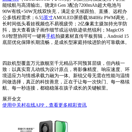
能续航与高清输出。骁龙8 Gen 3配合7200mAh超大电池与
90W有线+50W无线双快充，满足全天候跟拍、直播、远程办
公多线程需求；6.5
5英寸
AMOLED屏搭载3840Hz PWM调光，
长时间低头看娃视频也不易视疲劳；2亿像素主摄加持光学防
抖，放大查看孩子画作细节或运动轨迹依然锐利；MagicOS
9.0智慧协同可一键将
手机
拍摄素材直传平板剪辑，Android 15
底层优化保障长期流畅，是成长型家庭持续进阶的可靠载体。
四款机型覆盖万元旗舰至千元精品不同预算层级，但内核一
致：以真实育儿动线为设计原点，将影像精度、响应速度、环
境适应力与情感承载力融为一体。新锐父母无需在性能与温情
间做选择，真正的科技善意，正在于让每一次快门、每一格续
航、每一秒连接，都稳稳落在孩子成长的关键帧里。
展开全文
使用中关村在线APP，查看更多精彩资讯