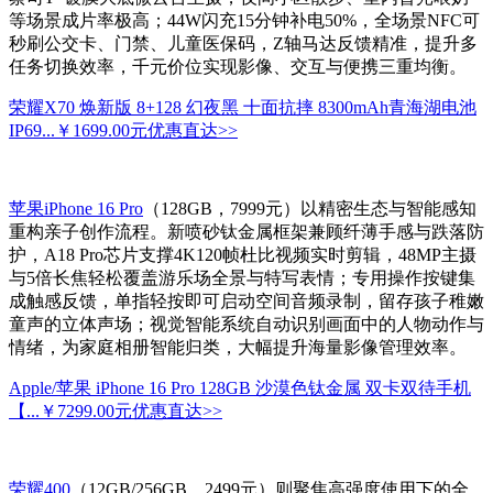
等场景成片率极高；44W闪充15分钟补电50%，全场景NFC可
秒刷公交卡、门禁、儿童医保码，Z轴马达反馈精准，提升多
任务切换效率，千元价位实现影像、交互与便携三重均衡。
荣耀X70 焕新版 8+128 幻夜黑 十面抗摔 8300mAh青海湖电池
IP69...
￥1699.00元
优惠直达>>
苹果iPhone 16 Pro
（128GB，7999元）以精密生态与智能感知
重构亲子创作流程。新喷砂钛金属框架兼顾纤薄手感与跌落防
护，A18 Pro芯片支撑4K120帧杜比视频实时剪辑，48MP主摄
与5倍长焦轻松覆盖游乐场全景与特写表情；专用操作按键集
成触感反馈，单指轻按即可启动空间音频录制，留存孩子稚嫩
童声的立体声场；视觉智能系统自动识别画面中的人物动作与
情绪，为家庭相册智能归类，大幅提升海量影像管理效率。
Apple/苹果 iPhone 16 Pro 128GB 沙漠色钛金属 双卡双待手机
【...
￥7299.00元
优惠直达>>
荣耀400
（12GB/256GB，2499元）则聚焦高强度使用下的全