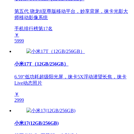
第五代 骁龙8至尊版移动平台，妙享背屏，徕卡光影大
师移动影像系统
手机排行榜第
17
名
￥
5999
小米17T（12GB/256GB）
6.59"低功耗超级阳光屏，徕卡5X浮动潜望长焦，徕卡
Live动态照片
￥
2999
小米17(12GB/256GB)