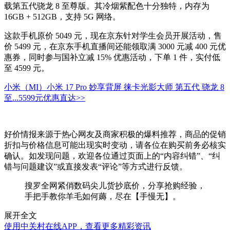
载第五代骁龙 8 至尊版。其冷烟紫配色十分独特，内存为
16GB + 512GB，支持 5G 网络。
这款手机原价 5049 元，现在京东针对学生会员开展活动，售
价 5499 元，在京东手机直播间还能领取满 3000 元减 400 元优
惠券，同时参与国补立减 15% 优惠活动，下单 1 件，实付低
至 4599 元。
小米（MI）小米 17 Pro 妙享背屏 徕卡光影大师 第五代 骁龙 8
至...
5599元
优惠直达>>
好价情报来源于热心网友及商家积极的爆料推荐，商品的促销
折扣与价格信息可能出现实时变动，请各位在购买前务必核实
确认。如发现问题，欢迎各位通过页面上的“内容纠错”、“纠
错与问题建议”或直接发表“评论”等方式进行反馈。
搜罗全网紧俏数码尖儿货抄底价，分享抢购经验，
手把手教你羊毛如何薅，尽在【手慢无】。
展开全文
使用中关村在线APP，查看更多精彩资讯