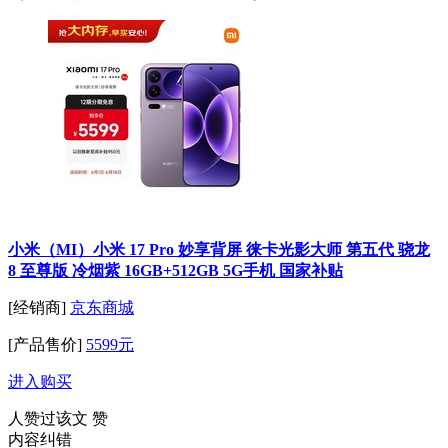
小米（MI）小米 17 Pro 妙享背屏 徕卡光影大师 第五代 骁龙
8 至尊版 冷烟紫 16GB+512GB 5G手机 国家补贴
[经销商]
京东商城
[产品售价]
5599元
进入购买
人赞过该文
赞
内容纠错