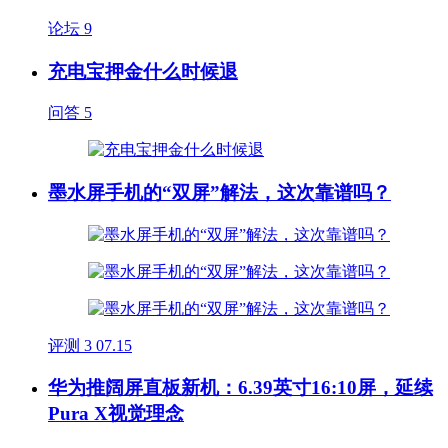
论坛
9
充电宝押金什么时候退
问答
5
墨水屏手机的“双屏”解法，这次靠谱吗？
评测
3
07.15
华为推阔屏直板新机：6.39英寸16:10屏，延续
Pura X视觉理念