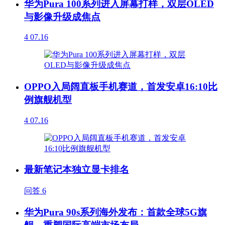
华为Pura 100系列进入屏幕打样，双层OLED
与影像升级成焦点
4
07.16
OPPO入局阔直板手机赛道，首发安卓16:10比
例旗舰机型
4
07.16
最新笔记本独立显卡排名
问答
6
华为Pura 90s系列海外发布：首款全球5G旗