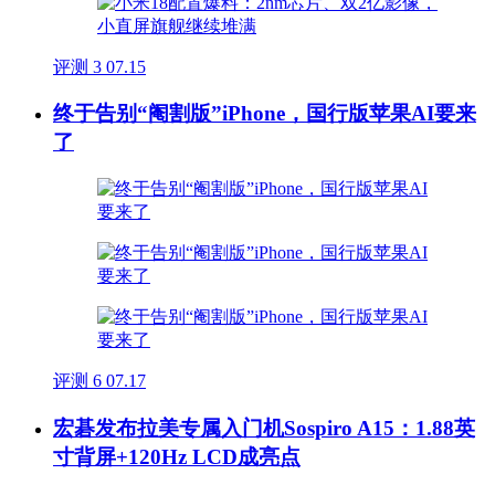
评测
3
07.15
终于告别“阉割版”iPhone，国行版苹果AI要来
了
评测
6
07.17
宏碁发布拉美专属入门机Sospiro A15：1.88英
寸背屏+120Hz LCD成亮点