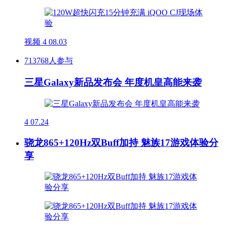
视频
4
08.03
713768人参与
三星Galaxy新品发布会 年度机皇高能来袭
4
07.24
骁龙865+120Hz双Buff加持 魅族17游戏体验分
享