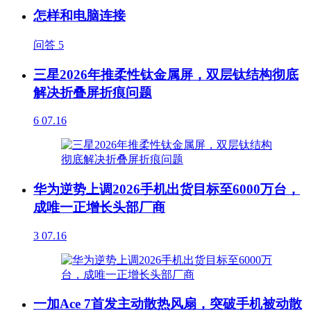
怎样和电脑连接
问答
5
三星2026年推柔性钛金属屏，双层钛结构彻底
解决折叠屏折痕问题
6
07.16
华为逆势上调2026手机出货目标至6000万台，
成唯一正增长头部厂商
3
07.16
一加Ace 7首发主动散热风扇，突破手机被动散