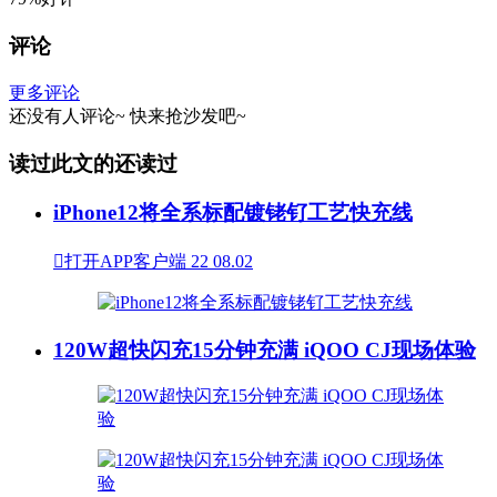
评论
更多评论
还没有人评论~
快来
抢沙发
吧~
读过此文的还读过
iPhone12将全系标配镀铑钌工艺快充线

打开APP客户端
22
08.02
120W超快闪充15分钟充满 iQOO CJ现场体验