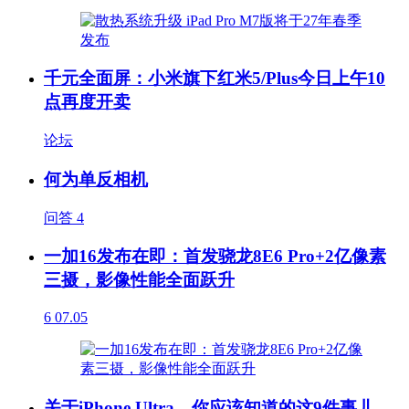
千元全面屏：小米旗下红米5/Plus今日上午10
点再度开卖
论坛
何为单反相机
问答
4
一加16发布在即：首发骁龙8E6 Pro+2亿像素
三摄，影像性能全面跃升
6
07.05
关于iPhone Ultra，你应该知道的这9件事儿