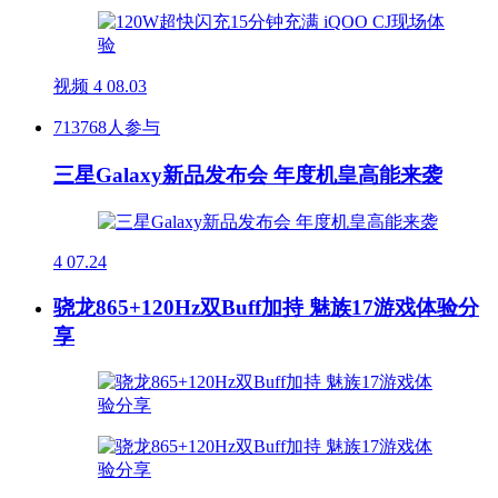
视频
4
08.03
713768人参与
三星Galaxy新品发布会 年度机皇高能来袭
4
07.24
骁龙865+120Hz双Buff加持 魅族17游戏体验分
享