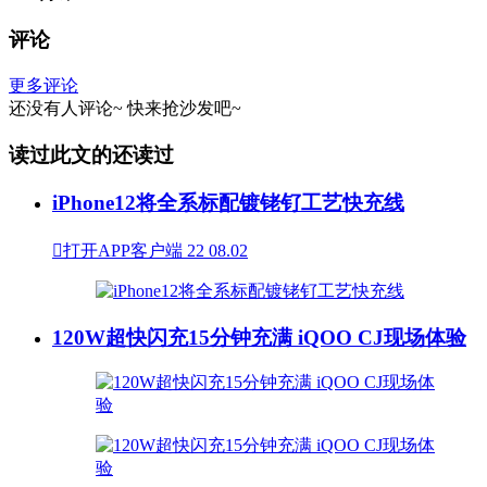
评论
更多评论
还没有人评论~
快来
抢沙发
吧~
读过此文的还读过
iPhone12将全系标配镀铑钌工艺快充线

打开APP客户端
22
08.02
120W超快闪充15分钟充满 iQOO CJ现场体验