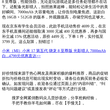
8 至尊版，性能强劲，无论是玩游戏还是多任务处理都不在话
下。还配备光影猎人，拍照效果超棒，能轻松记录生活中的美
好瞬间。7000mAh 大容量电池，让你告别电量焦虑。这款白
色 16GB + 512GB 的版本，外观颜值高，存储空间也足够大。
现在京东有学生会员活动，此款手机活动售价 4699 元，在京
东手机直播间还能领取满 3000 元减 400 元优惠券，再参与国
补立减 15% 优惠活动，原价 4499 元，下单 1 件，实付低至
3799 元。这么划算，别错过！
小米（MI）小米 17 第五代 骁龙 8 至尊版 光影猎人 7000mAh
白...
4799元
优惠直达>>
好价情报来源于热心网友及商家积极的爆料推荐，商品的促销
折扣与价格信息可能出现实时变动，请各位在购买前务必核实
确认。如发现问题，欢迎各位通过页面上的“内容纠错”、“纠
错与问题建议”或直接发表“评论”等方式进行反馈。
搜罗全网紧俏数码尖儿货抄底价，分享抢购经验，
手把手教你羊毛如何薅，尽在【手慢无】。