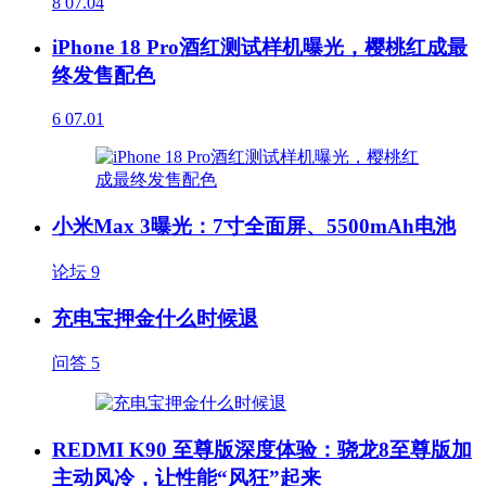
8
07.04
iPhone 18 Pro酒红测试样机曝光，樱桃红成最
终发售配色
6
07.01
小米Max 3曝光：7寸全面屏、5500mAh电池
论坛
9
充电宝押金什么时候退
问答
5
REDMI K90 至尊版深度体验：骁龙8至尊版加
主动风冷，让性能“风狂”起来