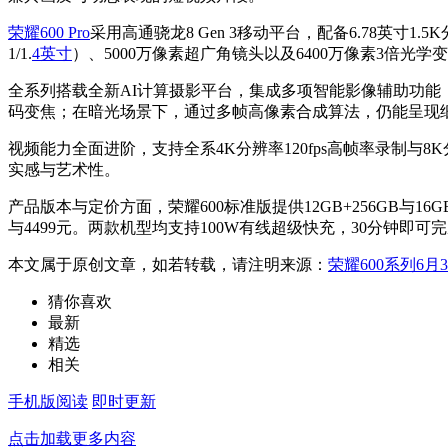
荣耀600 Pro
采用高通骁龙8 Gen 3移动平台，配备6.78英寸
1/1.
4英寸
）、5000万像素超广角镜头以及6400万像素3倍光学
全系列搭载全新AI计算摄影平台，集成多项智能影像辅助功能，
码变焦；在暗光场景下，通过多帧高像素合成算法，仍能呈现
视频能力全面进阶，支持全系4K分辨率120fps高帧率录制与
实感与艺术性。
产品版本与定价方面，荣耀600标准版提供12GB+256GB与16GB+
与4499元。两款机型均支持100W有线超级快充，30分钟即可
本文属于原创文章，如若转载，请注明来源：
荣耀600系列6月3
猜你喜欢
最新
精选
相关
手机版阅读
即时更新
点击加载更多内容