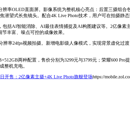
1.5K分辨率OLED直面屏。影像系统为整机核心亮点：后置三摄组合
变焦潜望式长焦镜头。配合4K Live Photo技术，用户可在
包括AI智能消除、AI最佳表情捕捉及AI构图建议等。2亿像
细节丰富、噪点可控的成像效果。
8K分辨率24fps视频拍摄。新增电影级人像模式，实现背景虚
512GB两种配置，售价分别为3299元与3799元；荣耀600 Pro提供
完成整机充电。
日开售：2亿像素主摄+4K Live Photo旗舰登场
https://mobile.zol.