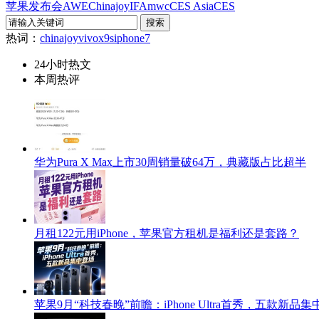
苹果发布会
AWE
Chinajoy
IFA
mwc
CES Asia
CES
热词：
chinajoy
vivox9s
iphone7
24小时热文
本周热评
华为Pura X Max上市30周销量破64万，典藏版占比超半
月租122元用iPhone，苹果官方租机是福利还是套路？
苹果9月“科技春晚”前瞻：iPhone Ultra首秀，五款新品