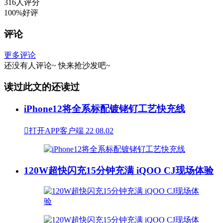
316人评分
100%好评
评论
更多评论
还没有人评论~
快来
抢沙发
吧~
读过此文的还读过
iPhone12将全系标配镀铑钌工艺快充线

打开APP客户端
22
08.02
120W超快闪充15分钟充满 iQOO CJ现场体验