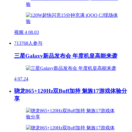
视频
4
08.03
713768人参与
三星Galaxy新品发布会 年度机皇高能来袭
4
07.24
骁龙865+120Hz双Buff加持 魅族17游戏体验分
享