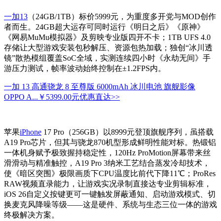
一加13
（24GB/1TB）标价5999元，为重度多开党与MOD创作
者而生。24GB超大运存可同时运行《明日之后》《原神》
《网易MuMu模拟器》及剪映专业版四开不卡；1TB UFS 4.0
存储让大型游戏安装包秒解压、资源包热加载；独创“冰川透
镜”散热模组覆盖SoC全域，实测连续四小时《永劫无间》手
游压力测试，帧率波动始终控制在±1.2FPS内。
一加 13 高通骁龙 8 至尊版 6000mAh 冰川电池 旗舰影像
OPPO A...
￥5399.00元
优惠直达>>
苹果
iPhone
17 Pro（256GB）以8999元登顶旗舰序列，虽搭载
A19 Pro芯片，但其与骁龙870机型形成鲜明性能对标。热锻铝
一体机身赋予极致握持稳定性，120Hz ProMotion屏幕带来丝
滑滑动与精准触控，A19 Pro 3纳米工艺结合蒸发冷却技术，
使《暗区突围》极限画质下CPU温度比前代下降11℃；ProRes
RAW视频直录能力，让游戏实况录制直接达专业剪辑标准，
iOS 26自定义按键更可一键触发屏蔽通知、启动游戏模式、切
换麦克风降噪等级——这是硬件、系统与生态三位一体的游戏
终极解决方案。