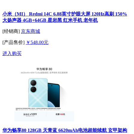
小米（MI） Redmi 14C 6.88英寸护眼大屏 120Hz高刷 150%
大扬声器 4GB+64GB 星岩黑 红米手机 老年机
[经销商]
京东商城
[产品售价]
￥548.00元
进入购买
华为畅享80 128GB 天青蓝 6620mAh电池超能续航 玄甲架构