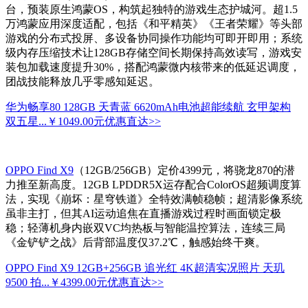
台，预装原生鸿蒙OS，构筑起独特的游戏生态护城河。超1.5
万鸿蒙应用深度适配，包括《和平精英》《王者荣耀》等头部
游戏的分布式投屏、多设备协同操作功能均可即开即用；系统
级内存压缩技术让128GB存储空间长期保持高效读写，游戏安
装包加载速度提升30%，搭配鸿蒙微内核带来的低延迟调度，
团战技能释放几乎零感知延迟。
华为畅享80 128GB 天青蓝 6620mAh电池超能续航 玄甲架构
双五星...
￥1049.00元
优惠直达>>
OPPO Find X9
（12GB/256GB）定价4399元，将骁龙870的潜
力推至新高度。12GB LPDDR5X运存配合ColorOS超频调度算
法，实现《崩坏：星穹铁道》全特效满帧稳帧；超清影像系统
虽非主打，但其AI运动追焦在直播游戏过程时画面锁定极
稳；轻薄机身内嵌双VC均热板与智能温控算法，连续三局
《金铲铲之战》后背部温度仅37.2℃，触感始终干爽。
OPPO Find X9 12GB+256GB 追光红 4K超清实况照片 天玑
9500 拍...
￥4399.00元
优惠直达>>