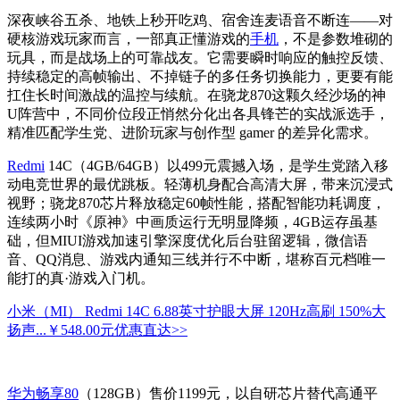
深夜峡谷五杀、地铁上秒开吃鸡、宿舍连麦语音不断连——对
硬核游戏玩家而言，一部真正懂游戏的
手机
，不是参数堆砌的
玩具，而是战场上的可靠战友。它需要瞬时响应的触控反馈、
持续稳定的高帧输出、不掉链子的多任务切换能力，更要有能
扛住长时间激战的温控与续航。在骁龙870这颗久经沙场的神
U阵营中，不同价位段正悄然分化出各具锋芒的实战派选手，
精准匹配学生党、进阶玩家与创作型 gamer 的差异化需求。
Redmi
14C（4GB/64GB）以499元震撼入场，是学生党踏入移
动电竞世界的最优跳板。轻薄机身配合高清大屏，带来沉浸式
视野；骁龙870芯片释放稳定60帧性能，搭配智能功耗调度，
连续两小时《原神》中画质运行无明显降频，4GB运存虽基
础，但MIUI游戏加速引擎深度优化后台驻留逻辑，微信语
音、QQ消息、游戏内通知三线并行不中断，堪称百元档唯一
能打的真·游戏入门机。
小米（MI） Redmi 14C 6.88英寸护眼大屏 120Hz高刷 150%大
扬声...
￥548.00元
优惠直达>>
华为畅享80
（128GB）售价1199元，以自研芯片替代高通平