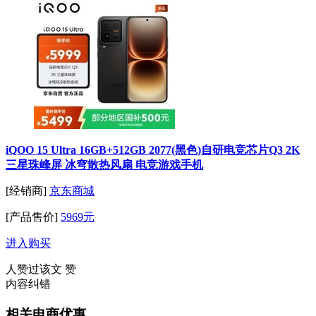
iQOO 15 Ultra 16GB+512GB 2077(黑色)自研电竞芯片Q3 2K
三星珠峰屏 冰穹散热风扇 电竞游戏手机
[经销商]
京东商城
[产品售价]
5969元
进入购买
人赞过该文
赞
内容纠错
相关电商优惠