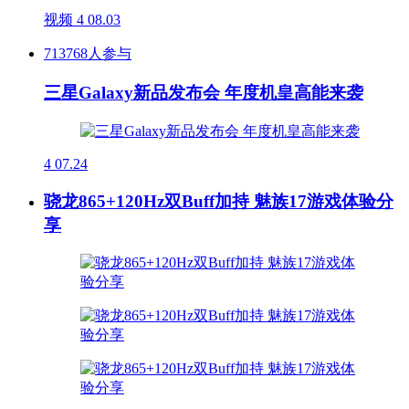
视频
4
08.03
713768人参与
三星Galaxy新品发布会 年度机皇高能来袭
4
07.24
骁龙865+120Hz双Buff加持 魅族17游戏体验分
享