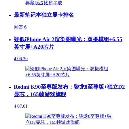
最新笔记本独立显卡排名
问答
6
疑似iPhone Air 2渲染图曝光：双摄模组+6.55
英寸屏+A20芯片
4
06.30
Redmi K90至尊版发布：骁龙8至尊版+独立D2
显芯，165帧游戏旗舰
4
07.01