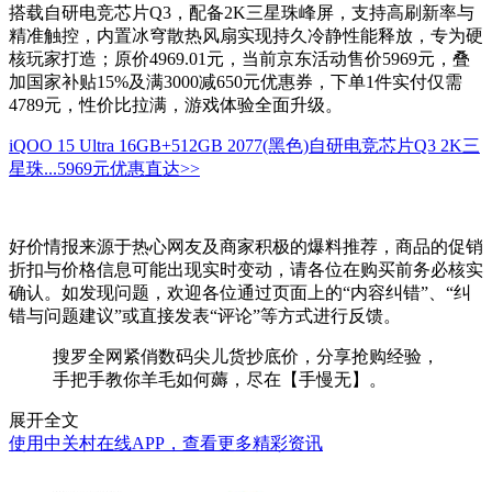
搭载自研电竞芯片Q3，配备2K三星珠峰屏，支持高刷新率与
精准触控，内置冰穹散热风扇实现持久冷静性能释放，专为硬
核玩家打造；原价4969.01元，当前京东活动售价5969元，叠
加国家补贴15%及满3000减650元优惠券，下单1件实付仅需
4789元，性价比拉满，游戏体验全面升级。
iQOO 15 Ultra 16GB+512GB 2077(黑色)自研电竞芯片Q3 2K三
星珠...
5969元
优惠直达>>
好价情报来源于热心网友及商家积极的爆料推荐，商品的促销
折扣与价格信息可能出现实时变动，请各位在购买前务必核实
确认。如发现问题，欢迎各位通过页面上的“内容纠错”、“纠
错与问题建议”或直接发表“评论”等方式进行反馈。
搜罗全网紧俏数码尖儿货抄底价，分享抢购经验，
手把手教你羊毛如何薅，尽在【手慢无】。
展开全文
使用中关村在线APP，查看更多精彩资讯