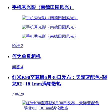
手机秀光影（南德田园风光）
论坛
2
何为单反相机
问答
4
红米K90至尊版6月30日发布：天际蓝配色+骁
龙8E+18.1mm涡轮散热
7
06.29